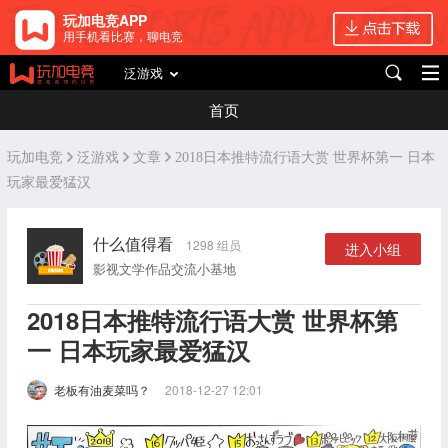
玩加电竞APP
用手机看比赛，聊电竞
泛游戏
首页
玩加电竞
泛游戏
文章
2018日本推特流行语大赏 世界杯第一 日本
玩家最爱猛汉
什么值得看
1298 组员
进入小组
影视文学作品交流小基地
2018日本推特流行语大赏 世界杯第
一 日本玩家最爱猛汉
老板有油麦菜吗？
2018-12-27 12:01