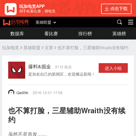
玩加电竞APP
用手机看比赛，聊电竞
英雄联盟
数据库
看比赛
排行榜
英雄榜
玩加电竞
英雄联盟
文章
也不算打脸，三星辅助Wraith没有续约
爆料&掘金
3112 组员
进入小组
是加友自己的新闻区，欢迎搬运新闻！
Qadlife
2016-12-01 17:06
也不算打脸，三星辅助Wraith没有续
约
虽然不是首发……