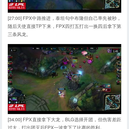
[27:00] FPX中路推进，泰坦勾中布隆但自己率先被秒，
随后天使直接TP下来，FPX四打五打出一换四后拿下第
三条风龙。
[34:00] FPX直接拿下大龙，BLG选择开团，但伤害差距
过大，打出团灭后FPX一波拿下了比赛的胜利。