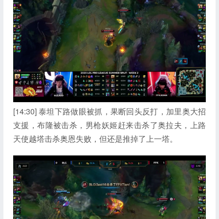
[14:30] 泰坦下路做眼被抓，果断回头反打，加里奥大招
支援，布隆被击杀，男枪妖姬赶来击杀了奥拉夫，上路
天使越塔击杀奥恩失败，但还是推掉了上一塔。