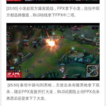
[23:00] 小龙处双方爆发团战，FPX拿下小龙，拉扯中双
方都选择撤退，BLG转线拿下FPX中二塔。
[25:50] 泰坦中路勾到男枪，天使击杀布隆男枪拿下双
杀，随后FPX直接开打大龙，BLG试图阻止但FPX击杀
奥恩后还是拿下了大龙。