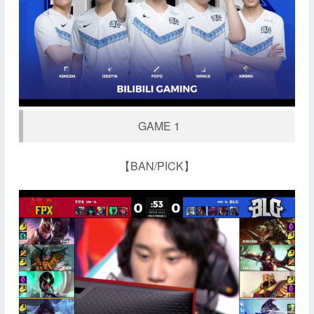
GAME 1
【BAN/PICK】