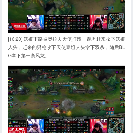
[16:20] 妖姬下路被奥拉夫天使打残，泰坦赶来收下妖姬
人头，赶来的男枪收下天使泰坦人头拿下双杀，随后BL
G拿下第一条风龙。