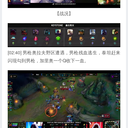
【战况】
[02:40] 男枪奥拉夫野区遭遇，男枪残血逃生，泰坦赶来
闪现勾到男枪，加里奥一个Q收下一血。