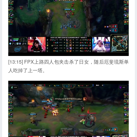
[13:15] FPX上路四人包夹击杀了日女，随后厄斐琉斯单
人吃掉了上一塔。