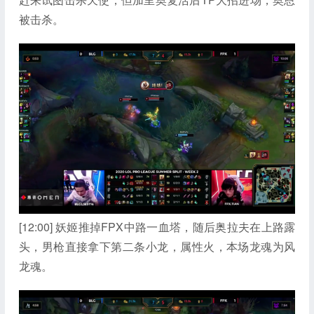
被击杀。
[12:00] 妖姬推掉FPX中路一血塔，随后奥拉夫在上路露
头，男枪直接拿下第二条小龙，属性火，本场龙魂为风
龙魂。