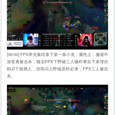
[06:00] FPX率先集结拿下第一条小龙，属性土，撤退中
加里奥被击杀，随后FPX下野辅三人爆炸果实下来埋伏
BLG下路两人，但BLG上野辅及时赶来，FPX三人被击
杀。