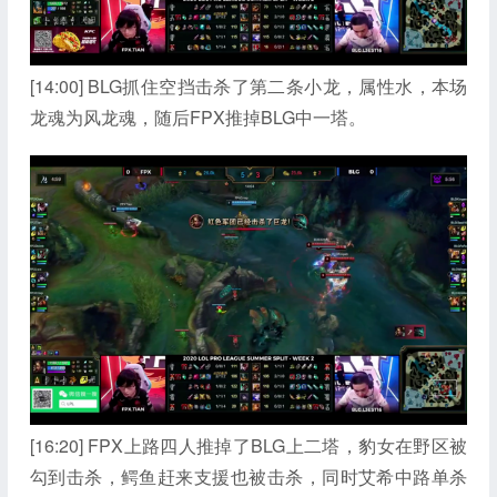
[14:00] BLG抓住空挡击杀了第二条小龙，属性水，本场
龙魂为风龙魂，随后FPX推掉BLG中一塔。
[16:20] FPX上路四人推掉了BLG上二塔，豹女在野区被
勾到击杀，鳄鱼赶来支援也被击杀，同时艾希中路单杀