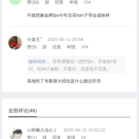
赞(
20
)
踩
回复
举报
33#
不敢想象如果fpx今年没买han子哥会成啥样
小龙王*
2020-06-12 20:58
赞(
5
)
踩
回复
举报
36#
咖啡炖肉：
世界赛最后一把打fpx，天使有r有
闪，吃钩子被秒，不算坑，但是也不完美。
高地吃了韦鲁斯大招也是什么都没开😠
全部评论(46)
ら听枫入汝心ミ
2020-06-12 19:02:22
赞(
1
)
踩
回复
举报
2#