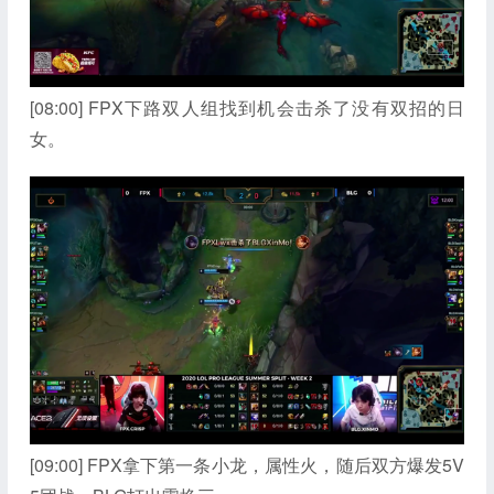
[08:00] FPX下路双人组找到机会击杀了没有双招的日
女。
[09:00] FPX拿下第一条小龙，属性火，随后双方爆发5V