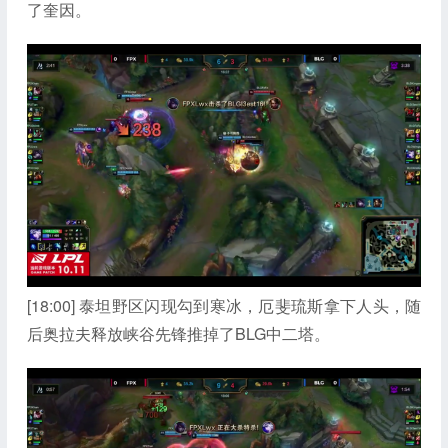
了奎因。
[18:00] 泰坦野区闪现勾到寒冰，厄斐琉斯拿下人头，随
后奥拉夫释放峡谷先锋推掉了BLG中二塔。