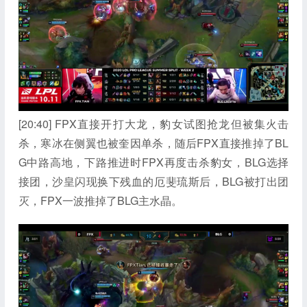
[20:40] FPX直接开打大龙，豹女试图抢龙但被集火击
杀，寒冰在侧翼也被奎因单杀，随后FPX直接推掉了BL
G中路高地，下路推进时FPX再度击杀豹女，BLG选择
接团，沙皇闪现换下残血的厄斐琉斯后，BLG被打出团
灭，FPX一波推掉了BLG主水晶。