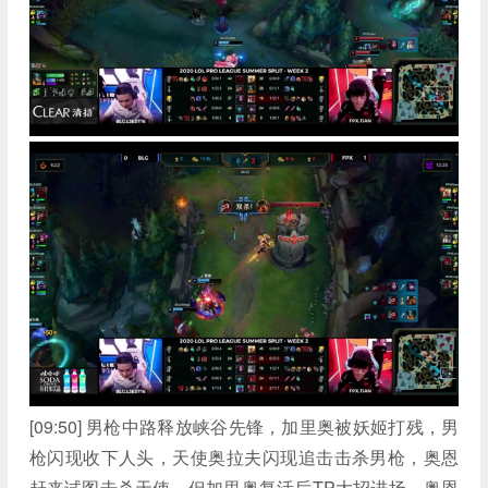
[09:50] 男枪中路释放峡谷先锋，加里奥被妖姬打残，男
枪闪现收下人头，天使奥拉夫闪现追击击杀男枪，奥恩
赶来试图击杀天使，但加里奥复活后TP大招进场，奥恩