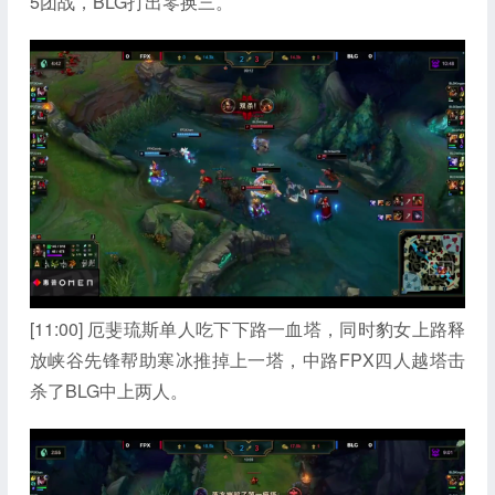
5团战，BLG打出零换三。
[11:00] 厄斐琉斯单人吃下下路一血塔，同时豹女上路释
放峡谷先锋帮助寒冰推掉上一塔，中路FPX四人越塔击
杀了BLG中上两人。