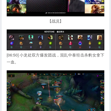
【战况】
[06:50] 小龙处双方爆发团战，混乱中泰坦击杀豹女拿下
一血。