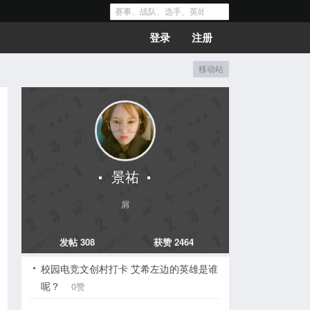
登录
注册
移动站
景祐
屑
发帖 308
获赞 2464
校园电竞文创村打卡 艾希左边的英雄是谁
呢？
0赞