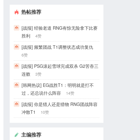
热帖推荐
[战报] 经验老道 RNG有惊无险拿下比赛
胜利
4赞
[战报] 频繁团战 T1调整状态成功复仇
6赞
[战报] PSG滚起雪球完成双杀 G2苦吞三
连败
3赞
[韩网热议] EG战胜T1：明明就是打不
过，还总说什么阵容
14赞
[战报] 你是猎人还是猎物 RNG团战阵容
冲散T1
10赞
主编推荐