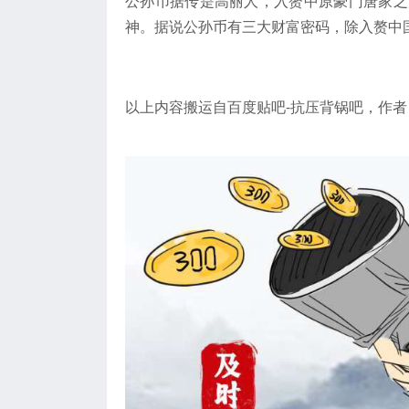
公孙币据传是高丽人，入赘中原豪门唐家之
神。据说公孙币有三大财富密码，除入赘中
以上内容搬运自百度贴吧-抗压背锅吧，作