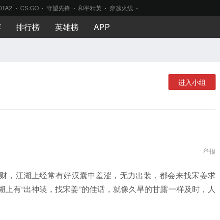
OTA2
CS:GO
守望先锋
和平精英
穿越火线
赛
排行榜
英雄榜
APP
进入小组
举报
财，江湖上经常有好汉囊中羞涩，无力出装，都会来找宋姜求
湖上有“出神装，找宋姜”的佳话，就像久旱的甘露一样及时，人