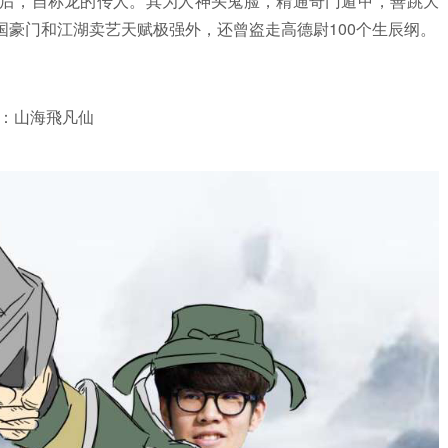
后，自称龙的传人。其为人神头鬼脸，精通奇门遁甲，善跳大
国豪门和江湖卖艺天赋极强外，还曾盗走高德尉100个生辰纲。
者：山海飛凡仙