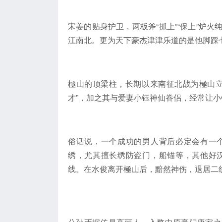
宋姜的贴身护卫，两板斧“抓上”“保上”炉
江南北。更为天下豪杰津津乐道的是他脚踩
極山的顶梁柱，长期以来南征北战为極山立
才”，加之其与爱妻小钰神仙眷侣，经常让小
俗话说，一个成功的男人背后必定会有一
绣，尤其擅长绣防盗门，船锚等，其他好
线。在水俊离开極山后，黯然神伤，退居二