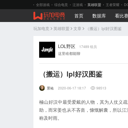
全部游戏
综合电竞
泛游戏
英雄联盟
王者荣耀
D
首页
数据库
看比
玩加电竞
英雄联盟
文章
（搬运）lpl好汉图鉴
LOL野区
17489 组员
这里啥都能聊
（搬运）lpl好汉图鉴
景祐
2020-06-17 18:17
98513
極山好汉中最受爱戴的人物，其为人仗义疏
助，而宋姜也从不吝啬，慷慨解囊，所以江
称及时雨。