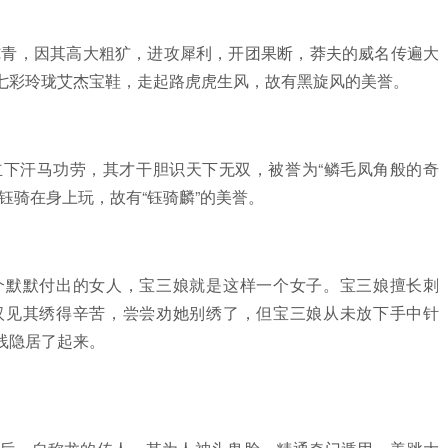
火纯青，因其高大粗犷，进攻犀利，开团果断，莽夫的威名传遍大
七彩玲珑艾杰宝鞋，走起路虎虎生风，故有黑旋风的美誉。
下汗马功劳，其才干胆识天下无双，被誉为“鳞毛凤角般的奇
钰骑在身上玩，故有“钰骑麟”的美誉。
个默默付出的女人，宝三娘就是这样一个女子。宝三娘擅长刺
汉见其绣得辛苦，尝尝劝她别绣了，但宝三娘从未放下手中针
线隐居了起来。