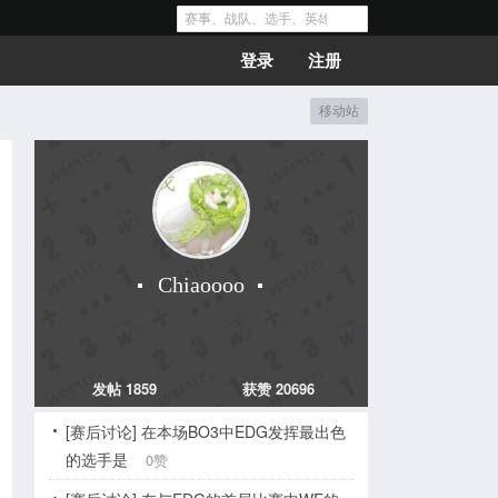
登录
注册
移动站
Chiaoooo
发帖 1859
获赞 20696
[赛后讨论] 在本场BO3中EDG发挥最出色
的选手是
0赞