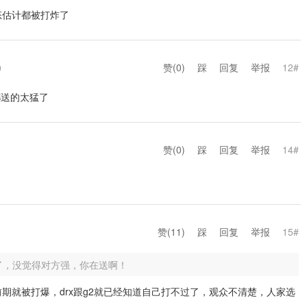
态估计都被打炸了
赞(
0
)
踩
回复
举报
12#
9
都送的太猛了
赞(
0
)
踩
回复
举报
14#
赞(
11
)
踩
回复
举报
15#
了，没觉得对方强，你在送啊！
在前期就被打爆，drx跟g2就已经知道自己打不过了，观众不清楚，人家选