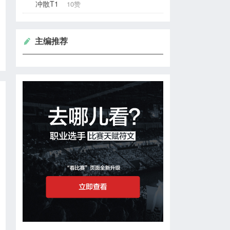
冲散T1
10赞
主编推荐