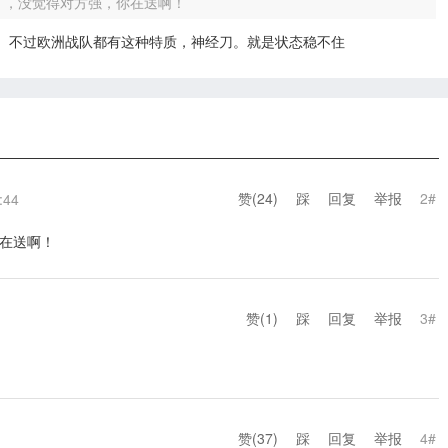
了，没觉得对方强，你在送啊！
送。不过欧洲战队都有这种特质，神经刀。就是状态稳不住
赞(
24
)
踩
回复
举报
2#
:44
在送啊！
赞(
1
)
踩
回复
举报
3#
赞(
37
)
踩
回复
举报
4#