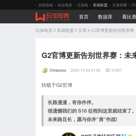
全部游戏
综合电竞
泛游戏
英雄联盟
王者荣耀
D
首页
数据库
看比
玩加电竞
英雄联盟
文章
G2官博更新告别世界
G2官博更新告别世界赛：未
Chiaoooo
2020-10-24 21:43
51657
转载于G2官博
长路漫漫，有你作伴。
很遗憾我们的 S10 征程到这里就结束了
未来路且长，愿与你并“肩”作战!