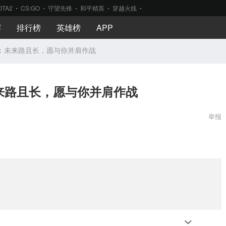
OTA2
CS:GO
守望先锋
和平精英
穿越火线
赛
排行榜
英雄榜
APP
赛：未来路且长，愿与你并肩作战
来路且长，愿与你并肩作战
举报
。