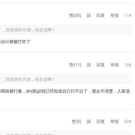
赞(
20
)
踩
回复
举报
11#
了，没觉得对方强，你在送啊！
态估计都被打炸了
赞(
11
)
踩
回复
举报
15#
了，没觉得对方强，你在送啊！
在前期就被打爆，drx跟g2就已经知道自己打不过了，观众不清楚，人家选
赞(
5
)
踩
回复
举报
22#