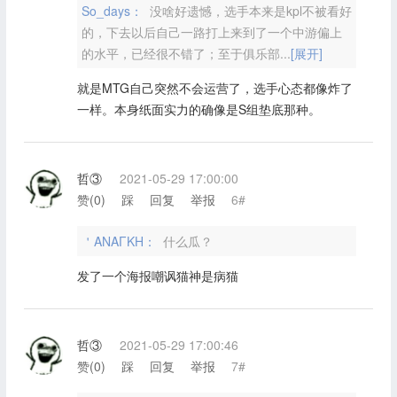
So_days：
没啥好遗憾，选手本来是kpl不被看好
的，下去以后自己一路打上来到了一个中游偏上
的水平，已经很不错了；至于俱乐部...
[展开]
就是MTG自己突然不会运营了，选手心态都像炸了
一样。本身纸面实力的确像是S组垫底那种。
哲③
2021-05-29 17:00:00
赞(
0
)
踩
回复
举报
6#
＇ANAΓKH：
什么瓜？
发了一个海报嘲讽猫神是病猫
哲③
2021-05-29 17:00:46
赞(
0
)
踩
回复
举报
7#