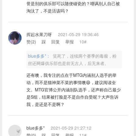
誉是别的俱乐部可以随便碰瓷的？嘲讽别人自己被
淘汰了，不是活该吗？
挥起水果刀呀
2021-05-29 19:36:46
赞(
2
)
踩
回复
举报
10#
blue多多*：
笑死了，连续两个赛季的毒瘤，粉
丝还网爆俱乐部也是前无古人，后无来者。
还有噢，我专注的点在于MTG内涵别人选手的举
动，而不是猫神菜不菜的事情噢😄，建议阅读全
文。MTG官博公开内涵别队选手，还声称自己最少
是S组，结果被打脸是不是自作自受呢？大声告诉
我，是还是不是啊？
blue多多*
2021-05-29 21:27:12
赞(
0
)
踩
回复
举报
11#