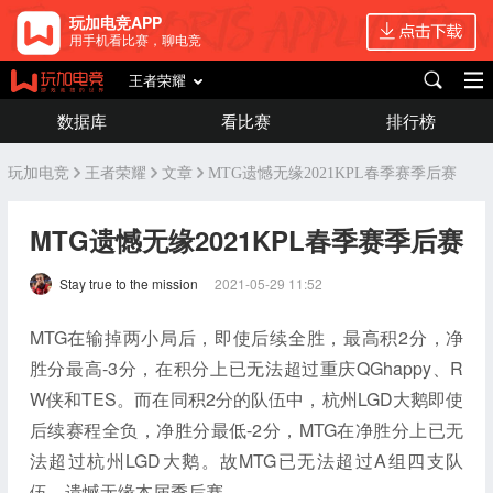
玩加电竞APP
用手机看比赛，聊电竞
王者荣耀
数据库
看比赛
排行榜
玩加电竞
王者荣耀
文章
MTG遗憾无缘2021KPL春季赛季后赛
MTG遗憾无缘2021KPL春季赛季后赛
Stay true to the mission
2021-05-29 11:52
MTG在输掉两小局后，即使后续全胜，最高积2分，净
胜分最高-3分，在积分上已无法超过重庆QGhappy、R
W侠和TES。而在同积2分的队伍中，杭州LGD大鹅即使
后续赛程全负，净胜分最低-2分，MTG在净胜分上已无
法超过杭州LGD大鹅。故MTG已无法超过A组四支队
伍，遗憾无缘本届季后赛。