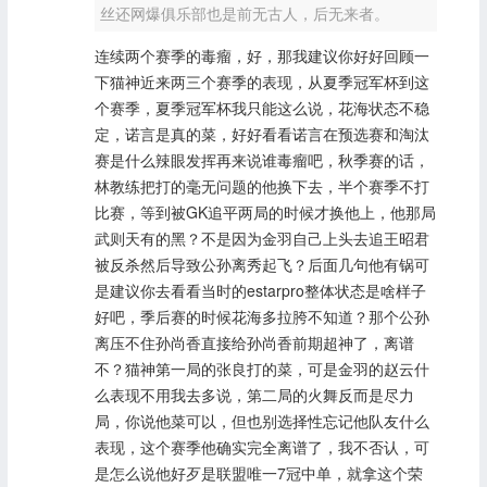
丝还网爆俱乐部也是前无古人，后无来者。
连续两个赛季的毒瘤，好，那我建议你好好回顾一
下猫神近来两三个赛季的表现，从夏季冠军杯到这
个赛季，夏季冠军杯我只能这么说，花海状态不稳
定，诺言是真的菜，好好看看诺言在预选赛和淘汰
赛是什么辣眼发挥再来说谁毒瘤吧，秋季赛的话，
林教练把打的毫无问题的他换下去，半个赛季不打
比赛，等到被GK追平两局的时候才换他上，他那局
武则天有的黑？不是因为金羽自己上头去追王昭君
被反杀然后导致公孙离秀起飞？后面几句他有锅可
是建议你去看看当时的estarpro整体状态是啥样子
好吧，季后赛的时候花海多拉胯不知道？那个公孙
离压不住孙尚香直接给孙尚香前期超神了，离谱
不？猫神第一局的张良打的菜，可是金羽的赵云什
么表现不用我去多说，第二局的火舞反而是尽力
局，你说他菜可以，但也别选择性忘记他队友什么
表现，这个赛季他确实完全离谱了，我不否认，可
是怎么说他好歹是联盟唯一7冠中单，就拿这个荣