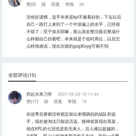
赞(
5
)
踩
回复
举报
3#
没啥好遗憾，选手本来是kpl不被看好的，下去以后
自己一路打上来到了一个中游偏上的水平，已经很
不错了；至于俱乐部嘛，那么喜欢整活最后整成什
么样都自己担着吧，本来就是个临时席位，以后怎
么样很难说，现在次级的gog和xyg可都不弱
全部评论(15)
挥起水果刀呀
2021-05-29 12:11:44
赞(
17
)
踩
回复
举报
1#
你连季后赛都没有锁定就出来嘲讽别的战队和选
手，现在被淘汰只能说活该。猫神就算现在再菜，
他在KPL的七冠也是前无来人，后人难以超越的，
在KPL，用上山的神来形容也不为过，是你一个季