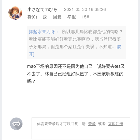
小さなてのひら
2021-05-30 16:38:26
赞(
0
)
踩
回复
举报
15#
挥起水果刀呀：
所以那几局比赛都是他的锅咯？
看比赛能不能好好看完比赛啊😄，我当然记得姜
子牙那局，但是那个姑且是个失误，不知道...
[展
开]
mao下场的原因还不是因为他自己，说好要去tes又
不去了。林自己已经组好队伍了，不应该听教练的
吗？
你需要登录后才可以回复，请
登录
或者
立即注册