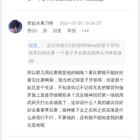
挥起水果刀呀
2021-05-30 10:04:37
赞(
0
)
踩
回复
举报
14#
如意_：
还记得被让2追3的时候cat的姜子牙吗
能零封的比赛 一个姜子牙在最前面带头冲锋直接
gg
所以那几局比赛都是他的锅咯？看比赛能不能好好
看完比赛啊😄，我当然记得姜子牙那局，但是那个
姑且是个失误，不知道你记不记得无名把曜背到伽
罗脸上直接导致曜双杀？况且猫神回归第一场就用
武则天打出名场面了，这你说什么？真的建议你好
好去看看季后赛，猫神换下去之后和之前花海是什
么表现行不行，不要钱的，还有能不能知道我的重
点是啥呢