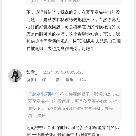
不，你理解错了，我说的是，在夏季赛猫神打的没
问题，可是秋季赛林教练去把他换下，当然你说无
心打的好也没问题，可是猫神在场的时候花海的状
态是肉眼可见的拉胯，这个希望你知道，其次，我
相信你也同意我的观点，MTG嘲讽别人结果自己现
在被嘲讽回去也是自作自受，对吧？
如意_
2021-05-30 00:35:27
赞(
0
)
踩
回复
举报
13#
挥起水果刀呀：
不，你理解错了，我说的是，在
夏季赛猫神打的没问题，可是秋季赛林教练去把
他换下，当然你说无心打的好也没问题，可是
猫...
[展开]
还记得被让2追3的时候cat的姜子牙吗 能零封的比
赛 一个姜子牙在最前面带头冲锋直接gg