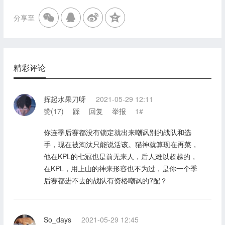
分享至
精彩评论
挥起水果刀呀
2021-05-29 12:11
赞(
17
)
踩
回复
举报
1#
你连季后赛都没有锁定就出来嘲讽别的战队和选
手，现在被淘汰只能说活该。猫神就算现在再菜，
他在KPL的七冠也是前无来人，后人难以超越的，
在KPL，用上山的神来形容也不为过，是你一个季
后赛都进不去的战队有资格嘲讽的?配？
So_days
2021-05-29 12:45