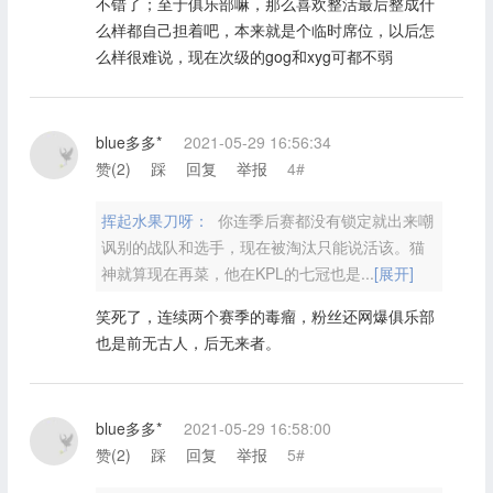
不错了；至于俱乐部嘛，那么喜欢整活最后整成什
么样都自己担着吧，本来就是个临时席位，以后怎
么样很难说，现在次级的gog和xyg可都不弱
blue多多*
2021-05-29 16:56:34
赞(
2
)
踩
回复
举报
4#
挥起水果刀呀：
你连季后赛都没有锁定就出来嘲
讽别的战队和选手，现在被淘汰只能说活该。猫
神就算现在再菜，他在KPL的七冠也是...
[展开]
笑死了，连续两个赛季的毒瘤，粉丝还网爆俱乐部
也是前无古人，后无来者。
blue多多*
2021-05-29 16:58:00
赞(
2
)
踩
回复
举报
5#