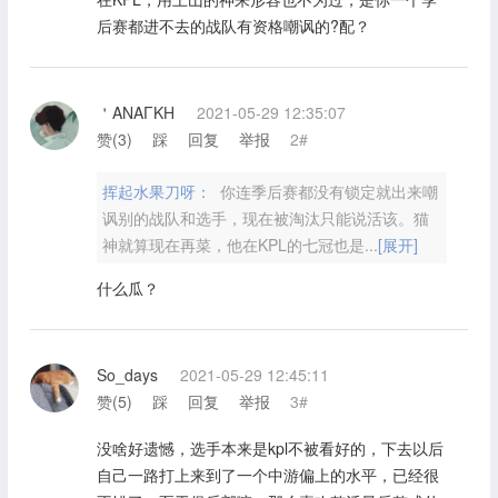
后赛都进不去的战队有资格嘲讽的?配？
＇ANAΓKH
2021-05-29 12:35:07
赞(
3
)
踩
回复
举报
2#
挥起水果刀呀：
你连季后赛都没有锁定就出来嘲
讽别的战队和选手，现在被淘汰只能说活该。猫
神就算现在再菜，他在KPL的七冠也是...
[展开]
什么瓜？
So_days
2021-05-29 12:45:11
赞(
5
)
踩
回复
举报
3#
没啥好遗憾，选手本来是kpl不被看好的，下去以后
自己一路打上来到了一个中游偏上的水平，已经很