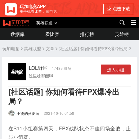
玩加电竞APP
用手机看比赛，聊电竞
英雄联盟
数据库
看比赛
排行榜
英雄榜
玩加电竞
英雄联盟
文章
[社区话题] 你如何看待FPX爆冷出局？
LOL野区
17489 组员
进入小组
这里啥都能聊
[社区话题] 你如何看待FPX爆冷出
局？
不烫的荞麦面
2021-10-16 01:58
在S11小组赛第四天，FPX战队状态不佳四场全败，止
步小组赛。