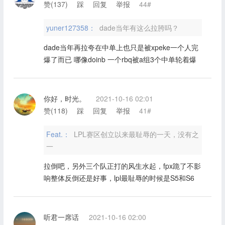
赞(
137
)
踩
回复
举报
44#
yuner127358：
dade当年有这么拉胯吗？
dade当年再拉夸在中单上也只是被xpeke一个人完
爆了而已 哪像doinb 一个rbq被a组3个中单轮着爆
你好，时光。
2021-10-16 02:01
赞(
118
)
踩
回复
举报
41#
Feat.：
LPL赛区创立以来最耻辱的一天，没有之
一
拉倒吧，另外三个队正打的风生水起，fpx跪了不影
响整体反倒还是好事，lpl最耻辱的时候是S5和S6
听君一席话
2021-10-16 02:00