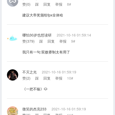
赞(
0
)
踩
回复
举报
8#
建议大帝奖颁给fpx全体哈
哪怕30岁也想读研
2021-10-16 01:59:14
赞(
379
)
踩
回复
举报
9#
我只有一句:双败赛制太有用了
不灭之光
2021-10-16 01:59:19
赞(
2
)
踩
回复
举报
10#
《一把不输》🐶
微笑的杰克233
2021-10-16 01:59:19
赞(
0
)
踩
回复
举报
11#