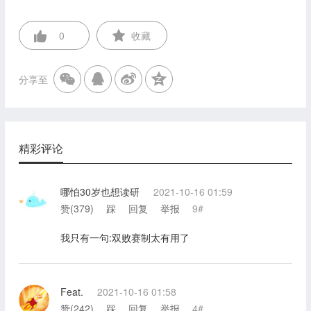
0
收藏
分享至
精彩评论
哪怕30岁也想读研
2021-10-16 01:59
赞(
379
)
踩
回复
举报
9#
我只有一句:双败赛制太有用了
Feat.
2021-10-16 01:58
赞(
242
)
踩
回复
举报
4#