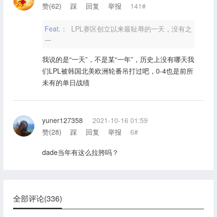
赞(
62
)
踩
回复
举报
141#
Feat.：
LPL赛区创立以来最耻辱的一天，没有之
一
我说的是“一天”，不是某“一年”，历史上没有哪天我
们LPL被韩国北美欧洲轮番吊打过吧，0-4也是前所
未有的单日战绩
yuner127358
2021-10-16 01:59
赞(
28
)
踩
回复
举报
6#
dade当年有这么拉胯吗？
全部评论(336)