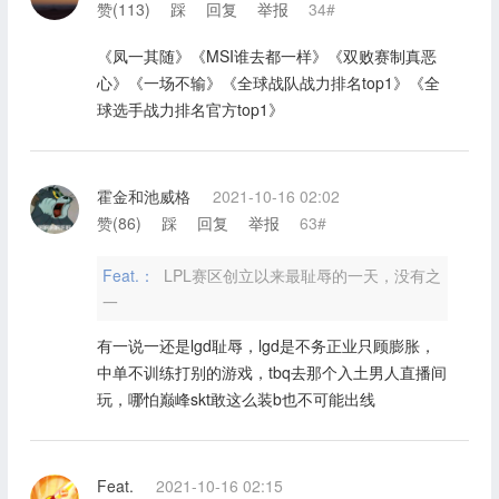
赞(
113
)
踩
回复
举报
34#
《凤一其随》《MSI谁去都一样》《双败赛制真恶
心》《一场不输》《全球战队战力排名top1》《全
球选手战力排名官方top1》
霍金和池威格
2021-10-16 02:02
赞(
86
)
踩
回复
举报
63#
Feat.：
LPL赛区创立以来最耻辱的一天，没有之
一
有一说一还是lgd耻辱，lgd是不务正业只顾膨胀，
中单不训练打别的游戏，tbq去那个入土男人直播间
玩，哪怕巅峰skt敢这么装b也不可能出线
Feat.
2021-10-16 02:15