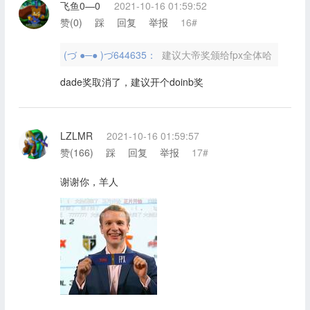
飞鱼0—0
2021-10-16 01:59:52
赞(
0
)
踩
回复
举报
16#
(づ ●─● )づ644635：
建议大帝奖颁给fpx全体哈
dade奖取消了，建议开个doinb奖
LZLMR
2021-10-16 01:59:57
赞(
166
)
踩
回复
举报
17#
谢谢你，羊人