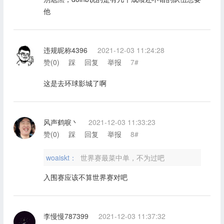
他
违规昵称4396
2021-12-03 11:24:28
赞(
0
)
踩
回复
举报
7#
这是去环球影城了啊
风声鹤唳丶
2021-12-03 11:33:23
赞(
0
)
踩
回复
举报
8#
woaiskt：
世界赛最菜中单，不为过吧
入围赛应该不算世界赛对吧
李慢慢787399
2021-12-03 11:37:32