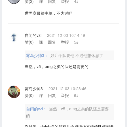
赞(
2
)
踩
回复
举报
4#
世界赛最菜中单，不为过吧
自闭的vzi
2021-12-03 10:14:49
赞(
0
)
踩
回复
举报
5#
雾岛少帅3：
好几个队要他 不过他想休息了
当然，v5，omg之类的队还是需要的
雾岛少帅3
2021-12-03 10:23:46
赞(
0
)
踩
回复
举报
6#
自闭的vzi：
当然，v5，omg之类的队还是需要
的
别尬黑，doinb说的是有几个成绩还不错的队伍想要