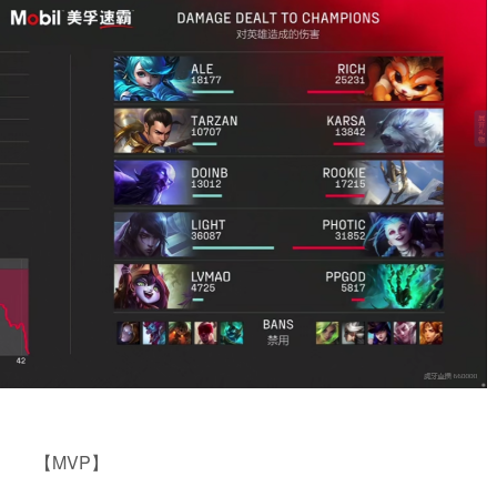
【MVP】