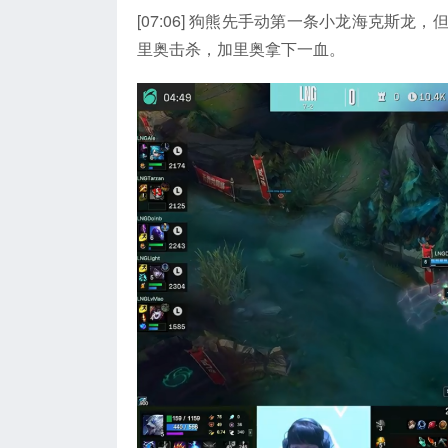
[07:06] 狗熊先手动第一条小龙海克斯
里奥击杀，加里奥拿下一血。