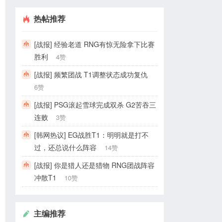
热帖推荐
[战报] 经验老道 RNG有惊无险拿下比赛
胜利
4赞
[战报] 频繁团战 T1调整状态成功复仇
6赞
[战报] PSG滚起雪球完成双杀 G2苦吞三
连败
3赞
[韩网热议] EG战胜T1：明明就是打不
过，还总说什么阵容
14赞
[战报] 你是猎人还是猎物 RNG团战阵容
冲散T1
10赞
主编推荐