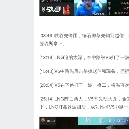
[08:46] 峡谷先锋团，锤石蹲草先钩到赵
斐琉斯拿下。
[13:19] LNG追的太深，在中路被V5打
[15:43] V5中路先后击杀掉赵信和瑞兹，
[23:34] V5在下路打了一波一换二，格
[25:14] LNG阵亡两人，V5率先动
下，LNG打赢这波团后，成功推掉V5中路