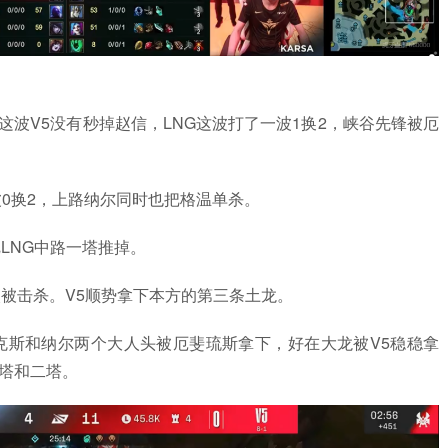
信，这波V5没有秒掉赵信，LNG这波打了一波1换2，峡谷先锋被厄
了一波0换2，上路纳尔同时也把格温单杀。
还把LNG中路一塔推掉。
温再次被击杀。V5顺势拿下本方的第三条土龙。
大龙，金克斯和纳尔两个大人头被厄斐琉斯拿下，好在大龙被V5稳稳拿
一塔和二塔。