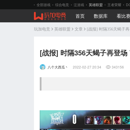
全部游戏
综合电竞
泛游戏
英雄联盟
王者荣耀
D
首页
数据库
看比
玩加电竞
英雄联盟
文章
[战报] 时隔356天蝎子再
[战报] 时隔356天蝎子再登场 
八个大西瓜丶
2022-02-27 20:34
343156