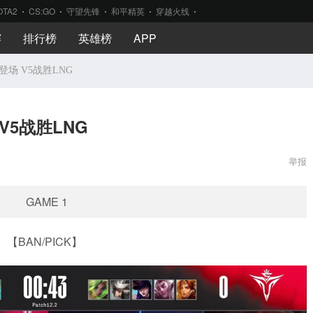
OTA2
CS:GO
守望先锋
和平精英
穿越火线
赛
排行榜
英雄榜
APP
登场 V5战胜LNG
V5战胜LNG
举报
GAME 1
【BAN/PICK】