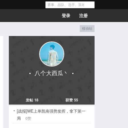
登录
注册
移动站
八个大西瓜丶
发帖 18
获赞 55
[战报]WE上单凯南强势发挥，拿下第一
局
0赞