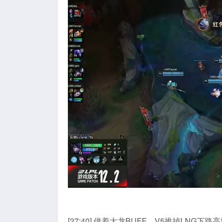
[27:40] 借着大龙BUFF，V5推掉LN