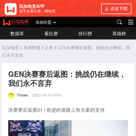
玩加电竞APP
用手机看比赛，聊电竞
英雄联盟
数据库
看比赛
排行榜
英雄榜
玩加电竞
英雄联盟
文章
GEN决赛赛后返图：挑战仍在继续，我
们永不言弃
GEN决赛赛后返图：挑战仍在继续，
我们永不言弃
7Hawk
2022-04-14 09:41
决赛赛后返图01 | 前进的道路上有大家的支持