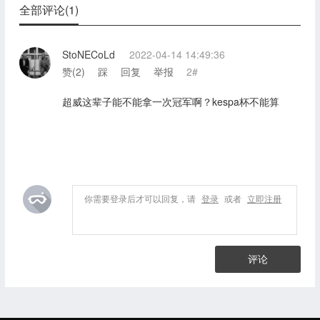
全部评论(1)
StoNECoLd
2022-04-14 14:49:36
赞(
2
)
踩
回复
举报
2#
超威这辈子能不能拿一次冠军啊？kespa杯不能算
你需要登录后才可以回复，请
登录
或者
立即注册
评论