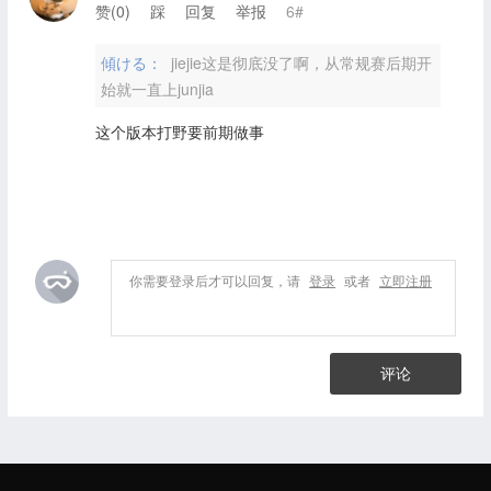
赞(
0
)
踩
回复
举报
6#
傾ける：
jiejie这是彻底没了啊，从常规赛后期开
始就一直上junjia
这个版本打野要前期做事
你需要登录后才可以回复，请
登录
或者
立即注册
评论