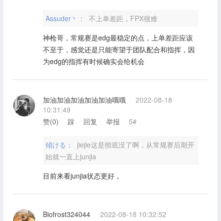
Assuder丶：
不上单差距，FPX很难
神枪哥，常规赛是edg最稳定的点，上单差距应该
不至于，感觉还是只能寄望于团队配合和指挥，因
为edg的指挥有时候确实会给机会
加油加油加油加油加油哦哦
2022-08-18
10:31:49
赞(
0
)
踩
回复
举报
5#
傾ける：
jiejie这是彻底没了啊，从常规赛后期开
始就一直上junjia
目前来看junjia状态更好，
Biofrost324044
2022-08-18 10:32:52