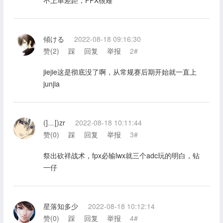
不上单差距，FPX很难
傾ける
2022-08-18 09:16:30
赞(
2
)
踩
回复
举报
2#
jiejie这是彻底没了啊，从常规赛后期开始就一直上
junjia
(]﹏[)zr
2022-08-18 10:11:44
赞(
0
)
踩
回复
举报
3#
祭出砍祥战术，fpx必输lwx就三个adc玩的明白，钻
一仔
星落知多少
2022-08-18 10:12:14
赞(
0
)
踩
回复
举报
4#