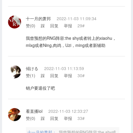
十一月的萧邦
2022-11-03 11:09:34
赞(
0
)
踩
回复
举报
29#
我曾预想的RNG阵容:the shy或者转上的xiaohu，
mlxg或者Ning,肉鸡，Uzi，ming或者新辅助
傾ける
2022-11-03 11:13:59
赞(
1
)
踩
回复
举报
30#
销户要退役了吧
看直播lol
2022-11-03 12:33:27
赞(
0
)
踩
回复
举报
33#
十一月的萧邦：
我曾预想的RNG阵容:the shy或