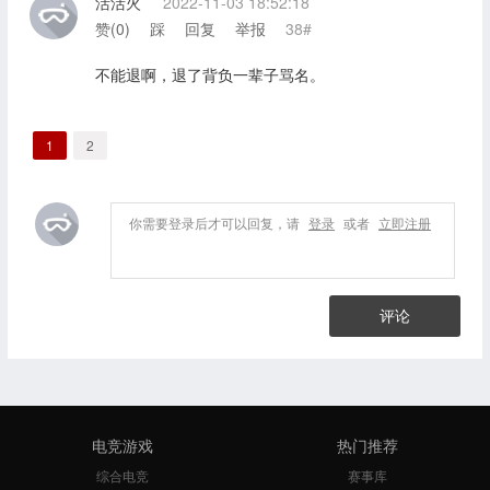
活活火
2022-11-03 18:52:18
赞(
0
)
踩
回复
举报
38#
不能退啊，退了背负一辈子骂名。
1
2
你需要登录后才可以回复，请
登录
或者
立即注册
评论
电竞游戏
热门推荐
综合电竞
赛事库