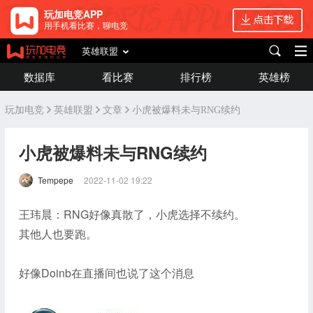
玩加电竞APP
用手机看比赛，聊电竞
英雄联盟
数据库
看比赛
排行榜
英雄榜
玩加电竞
英雄联盟
文章
小虎被爆料未与RNG续约
小虎被爆料未与RNG续约
Tempepe
2022-11-02 19:22
王玮晨：RNG好像真散了，小虎选择不续约。
其他人也要跑。
好像Doinb在直播间也说了这个消息