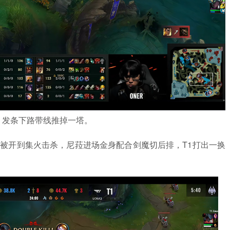
火龙，发条下路带线推掉一塔。
龙，皇子被开到集火击杀，尼菈进场金身配合剑魔切后排，T1打出一换