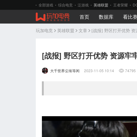
全部游戏
综合电竞
泛游戏
英雄联盟
王者荣耀
D
首页
数据库
看比
玩加电竞
英雄联盟
文章
[战报] 野区打开优势 
[战报] 野区打开优势 资源牢
大千世界尘埃等闲
2023-11-05 10:14
74795