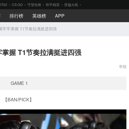
OTA2
CS:GO
守望先锋
和平精英
穿越火线
赛
排行榜
英雄榜
APP
资源牢牢掌握 T1节奏拉满挺进四强
牢掌握 T1节奏拉满挺进四强
举报
GAME 1
【BAN/PICK】