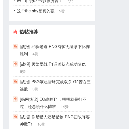
fw：听说uzi卡莎很厉害？
7赞
这个the shy是真的强
5赞
热帖推荐
[战报] 经验老道 RNG有惊无险拿下比赛
胜利
4赞
[战报] 频繁团战 T1调整状态成功复仇
6赞
[战报] PSG滚起雪球完成双杀 G2苦吞三
连败
3赞
[韩网热议] EG战胜T1：明明就是打不
过，还总说什么阵容
14赞
[战报] 你是猎人还是猎物 RNG团战阵容
冲散T1
10赞