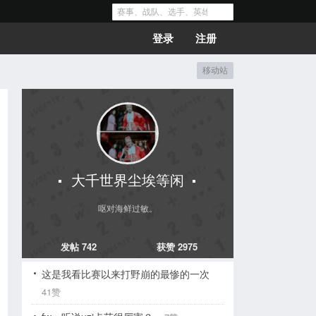
登录
注册
移动站
大千世界尘埃等闲
呕对海鲜过敏。
发帖 742
获赞 2975
这是我看比赛以来打野崩的最惨的一次
41赞