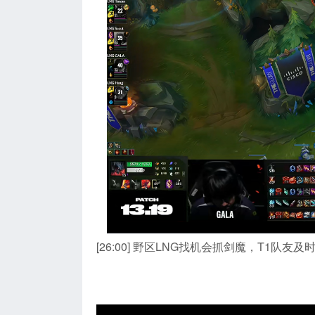
[26:00] 野区LNG找机会抓剑魔，T1队