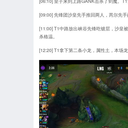
[06:10] 皇子来到上路GANK击杀了剑魔
[09:00] 先锋团沙皇先手推回两人，芮尔
[11:00] T1中路放出峡谷先锋吃镀层
杀格温。
[12:20] T1拿下第二条小龙，属性土，本