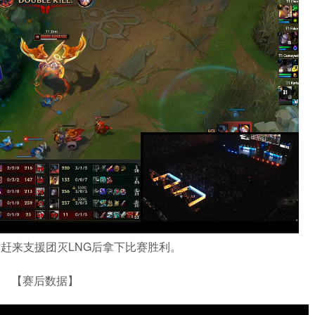
友及时赶来支援团灭LNG后拿下比赛胜利。
【赛后数据】