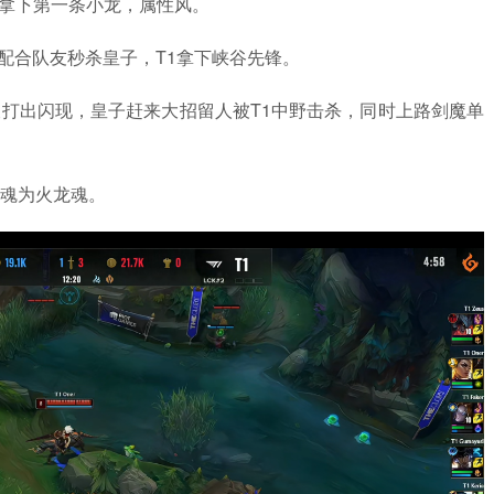
。T1拿下第一条小龙，属性风。
先手配合队友秒杀皇子，T1拿下峡谷先锋。
，沙皇被打出闪现，皇子赶来大招留人被T1中野击杀，同时上路剑魔单
场龙魂为火龙魂。