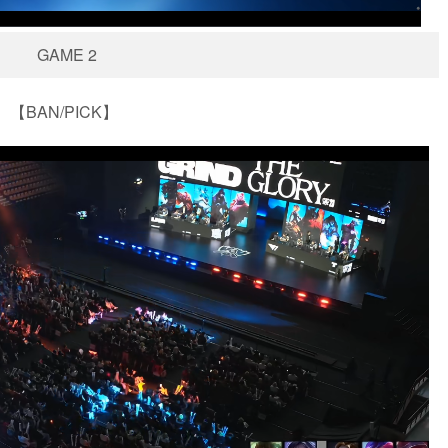
GAME 2
【BAN/PICK】