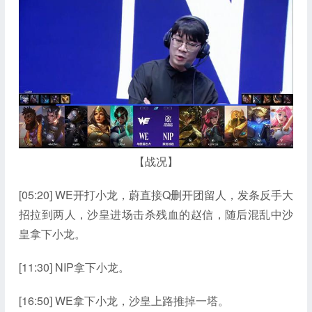
【战况】
[05:20] WE开打小龙，蔚直接Q删开团留人，发条反手大
招拉到两人，沙皇进场击杀残血的赵信，随后混乱中沙
皇拿下小龙。
[11:30] NIP拿下小龙。
[16:50] WE拿下小龙，沙皇上路推掉一塔。