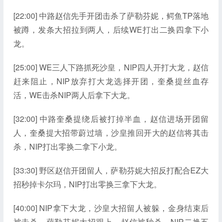
[22:00] 中路赵信先手开团击杀了萨勒芬妮，鳄鱼TP落地
被蹲，发条大招拉到两人，后续WE打出二换四拿下小
龙。
[25:00] WE三人下路抓死沙皇，NIP四人开打大龙，赵信
赶来阻止，NIP放弃打大龙选择开团，奎桑提丝血存
活，WE击杀NIP两人后拿下大龙。
[32:00] 中路奎桑提绕后被打掉半血，赵信进场开团留
人，奎桑提大招带蔚过墙，沙皇推回开大的赵信将其击
杀，NIP打出零换二拿下小龙。
[33:30] 野区赵信开团留人，萨勒芬妮大招反打配合EZ大
招秒掉卡尔玛，NIP打出零换三拿下大龙。
[40:00] NIP拿下大龙，沙皇大招留人被躲，金身结束后
被击杀，萨勒芬妮大招跟上，赵信被秒杀，NIP二换五