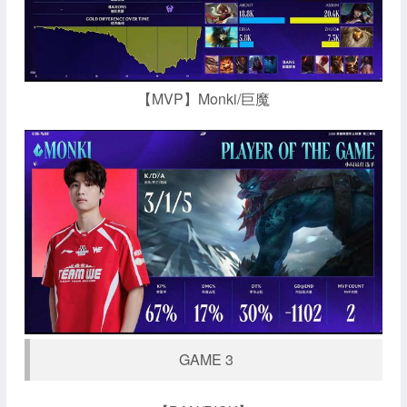
【MVP】Monki/巨魔
GAME 3