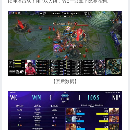
续冲塔击杀了NIP双人组，WE一波拿下比赛胜利。
【赛后数据】