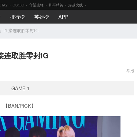
OTA2
CS:GO
守望先锋
和平精英
穿越火线
赛
排行榜
英雄榜
APP
 TT接连取胜零封IG
T接连取胜零封IG
举报
GAME 1
【BAN/PICK】