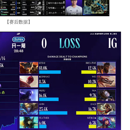
【赛后数据】