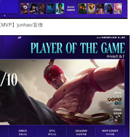
MVP】junhao/盲僧