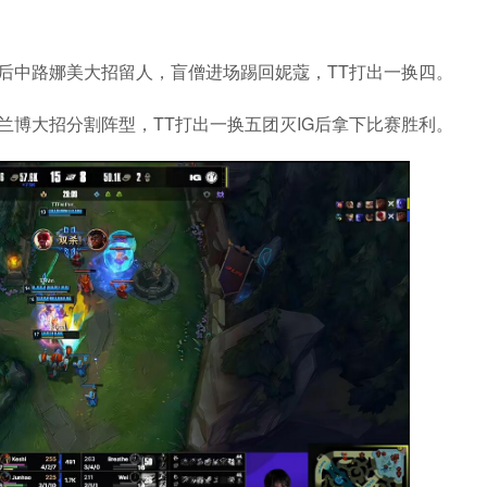
龙。随后中路娜美大招留人，盲僧进场踢回妮蔻，TT打出一换四。
现，兰博大招分割阵型，TT打出一换五团灭IG后拿下比赛胜利。