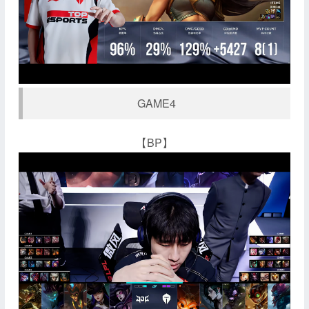
GAME4
【BP】