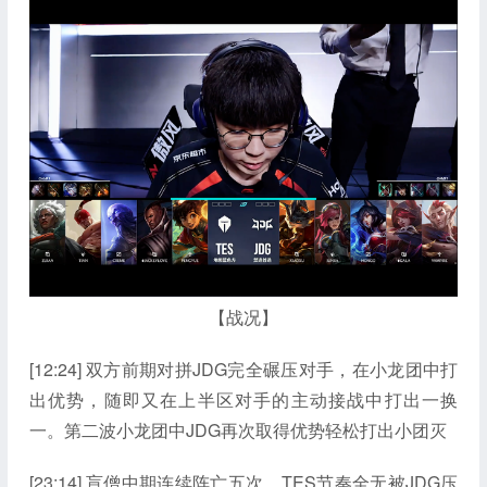
【战况】
[12:24] 双方前期对拼JDG完全碾压对手，在小龙团中打
出优势，随即又在上半区对手的主动接战中打出一换
一。第二波小龙团中JDG再次取得优势轻松打出小团灭
[23:14] 盲僧中期连续阵亡五次，TES节奏全无被JDG压