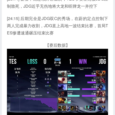
制致死，JDG近乎无伤地将大龙和听牌龙一并控下
[24:15] 后期完全是JDG双C的秀场，在蔚的定点控制下
两人完成暴力收割，JDG直上高地一波结束比赛，首局T
ES惨遭速通碾压结束比赛
【赛后数据】