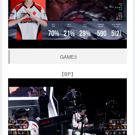
GAME3
【BP】