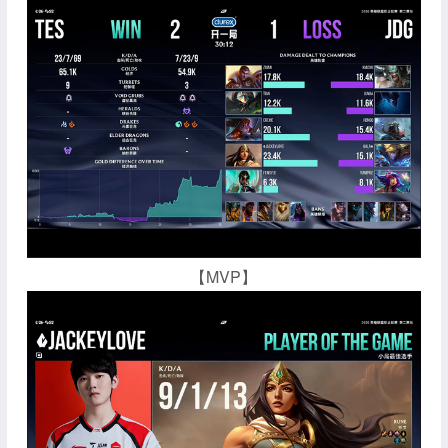
【MVP】