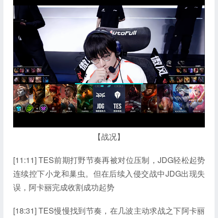
【战况】
[11:11] TES前期打野节奏再被对位压制，JDG轻松起势
连续控下小龙和巢虫。但在后续入侵交战中JDG出现失
误，阿卡丽完成收割成功起势
[18:31] TES慢慢找到节奏，在几波主动求战之下阿卡丽