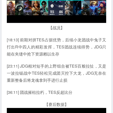
【战况】
[18:13] 前期对拼TES占据优势，后续小龙团战中兔子又
打出R中四人的精彩发挥，TES团战连续得势，JDG只
能在夹缝中抢下资源赖以生存
[23:11] JDG相对短手的上野组合被TES百般拉扯，又是
一波拉锯战中TES轻松完成团灭控下大龙，JDG无奈在
重新整备后将龙魂拿到手进行止损
[36:11] 团战摧枯拉朽，TES反超比分
【赛后数据】