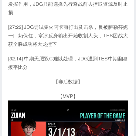
发挥作用，JDG只能选择先行避战前去控取资源及时止
损
[27:22] JDG尝试集火阿卡丽打出及击杀，反被萨勒芬妮
一口奶保住，寒冰反身输出开始收割人头，TES团战大
获全胜成功将大龙控下
[32:14] 中期天肥双C难以处理，JDG遭到TES中期翻盘
扳平比分
【赛后数据】
【MVP】