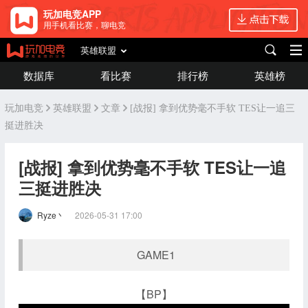
玩加电竞APP
用手机看比赛，聊电竞
英雄联盟
数据库
看比赛
排行榜
英雄榜
玩加电竞
英雄联盟
文章
[战报] 拿到优势毫不手软 TES让一追三
挺进胜决
[战报] 拿到优势毫不手软 TES让一追
三挺进胜决
Ryze丶
2026-05-31 17:00
GAME1
【BP】