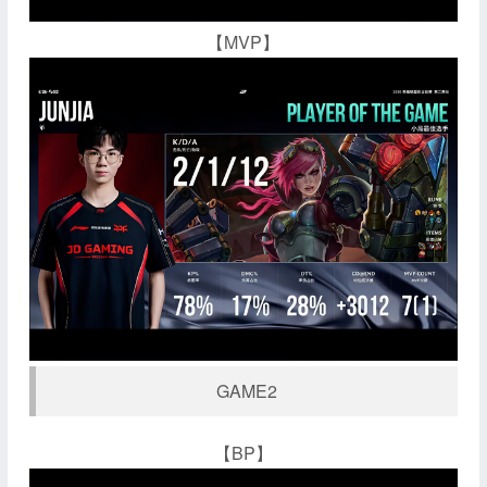
【MVP】
GAME2
【BP】