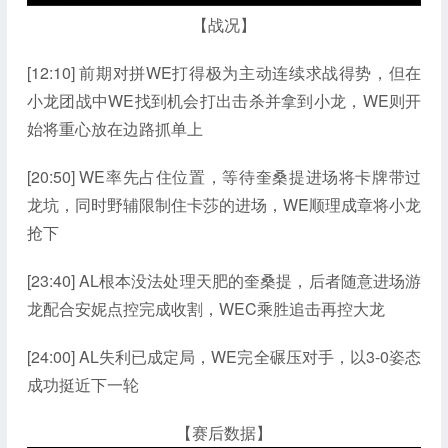
【战况】
[12:10] 前期对拼WE打得极为主动连续求战得势，但在
小龙团战中WE找到机会打出击杀并拿到小龙，WE则开
始将重心放在边路抓单上
[20:50] WE率先占住位置，等待奎桑提进场将卡牌带过
龙坑，同时野辅限制住卡莎的进场，WE顺理成章将小龙
抢下
[23:40] AL根本没法处理天肥的奎桑提，后者随意进场游
龙配合安妮点控完成收割，WEC乘胜追击再控大龙
[24:00] AL失利已成定局，WE完全碾压对手，以3-0姿态
成功挺近下一轮
【赛后数据】