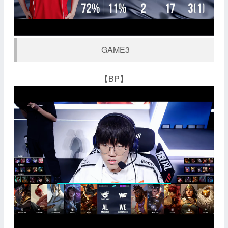
GAME3
【BP】