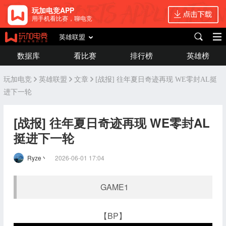
玩加电竞APP
用手机看比赛，聊电竞
英雄联盟
数据库
看比赛
排行榜
英雄榜
玩加电竞
英雄联盟
文章
[战报] 往年夏日奇迹再现 WE零封AL挺
进下一轮
[战报] 往年夏日奇迹再现 WE零封AL
挺进下一轮
Ryze丶
2026-06-01 17:04
GAME1
【BP】