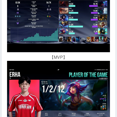
【MVP】