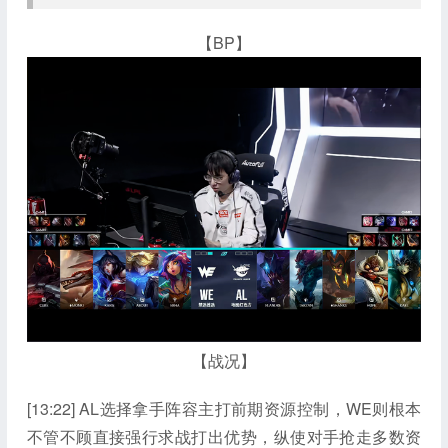
【BP】
【战况】
[13:22] AL选择拿手阵容主打前期资源控制，WE则根本
不管不顾直接强行求战打出优势，纵使对手抢走多数资