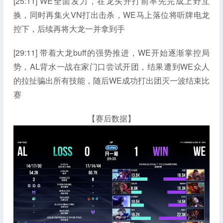
[25:11] WE全面发力，在龙头开打前率先完成上野互
换，同时再集火VN打出击杀，WE马上落位将听牌电龙
控下，后续再将大龙一并拿到手
[29:11] 带着大龙buff的强势推进，WE开始逐渐掌控局
势，AL背水一战在家门口尝试开团，结果遭到WE众人
的拉扯骗出所有技能，随后WE成功打出团灭一波结束比
赛
【赛后数据】