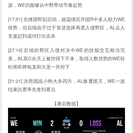
源，WE仍能够从中野带动节奏起势
[17:51] 先锋团即刻启动，妮蔻绕后开团R中多人助力WE
得势，但后续由于过于冒进选择再度入侵野区，AL众人
支援赶到成功打出击杀
[27:14] 后续的野区入侵对决中WE的技能交互相当完
美，AL双C在天上被控得下不来，取得人数优势的WE轻
松将听牌电龙和大龙一并控下
[31:21] 决胜团战小狗大杀四方，AL惨遭团灭，WE一波
结束比赛率先拿到赛点
【赛后数据】