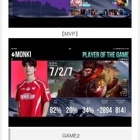
【MVP】
GAME2