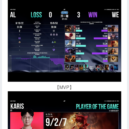
【MVP】