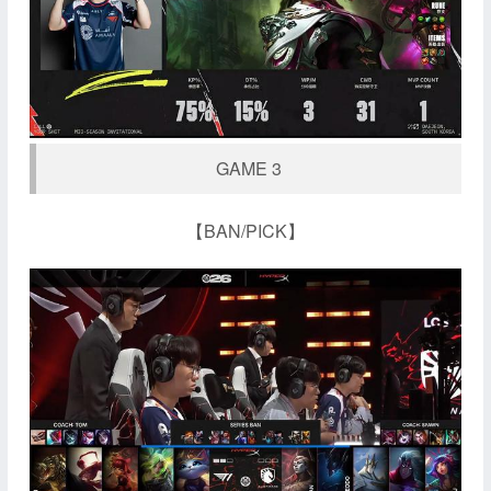
GAME 3
【BAN/PICK】