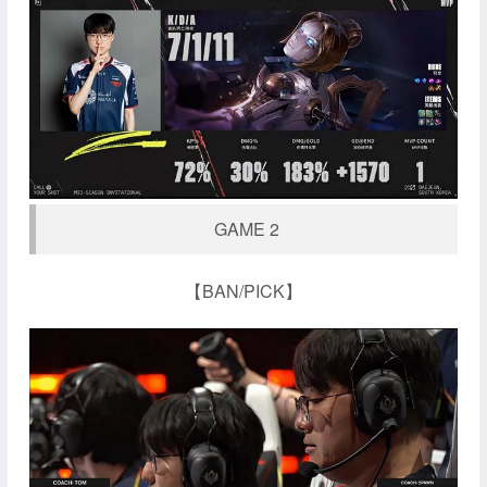
GAME 2
【BAN/PICK】