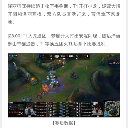
泽丽猫咪持续追击收下韦鲁斯，T1开打小龙，妮蔻大招
开团和泽丽互换，双方队员复活赶来，盲僧拿下风龙
魂。
[28:00] T1大龙逼团，梦魇开大打出安妮闪现，随后泽丽
翻山带猫追击，T1零换五团灭TL后拿下比赛胜利。
【赛后数据】