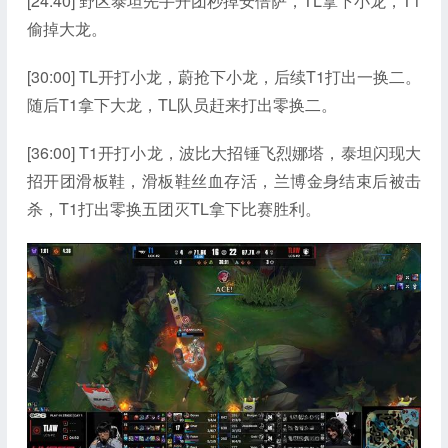
[24:40] 野区泰坦先手开团秒掉安倍萨，TL拿下小龙，T1
偷掉大龙。
[30:00] TL开打小龙，蔚抢下小龙，后续T1打出一换二。
随后T1拿下大龙，TL队员赶来打出零换二。
[36:00] T1开打小龙，波比大招锤飞烈娜塔，泰坦闪现大
招开团滑板鞋，滑板鞋丝血存活，兰博金身结束后被击
杀，T1打出零换五团灭TL拿下比赛胜利。