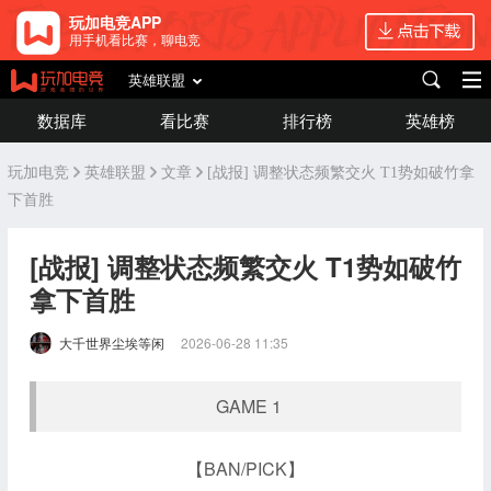
玩加电竞APP
用手机看比赛，聊电竞
英雄联盟
数据库
看比赛
排行榜
英雄榜
玩加电竞
英雄联盟
文章
[战报] 调整状态频繁交火 T1势如破竹拿
下首胜
[战报] 调整状态频繁交火 T1势如破竹
拿下首胜
大千世界尘埃等闲
2026-06-28 11:35
GAME 1
【BAN/PICK】