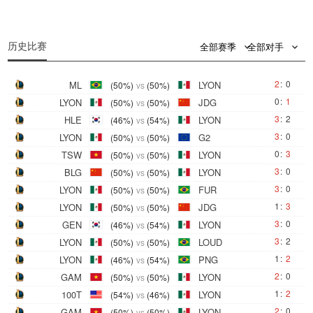
0
0
历史比赛
全部赛季
全部对手
2
:
0
ML
LYON
(50%)
vs
(50%)
0
:
1
LYON
JDG
(50%)
vs
(50%)
3
:
2
HLE
LYON
(46%)
vs
(54%)
3
:
0
LYON
G2
(50%)
vs
(50%)
0
:
3
TSW
LYON
(50%)
vs
(50%)
3
:
0
BLG
LYON
(50%)
vs
(50%)
3
:
0
LYON
FUR
(50%)
vs
(50%)
1
:
3
LYON
JDG
(50%)
vs
(50%)
3
:
0
GEN
LYON
(46%)
vs
(54%)
3
:
2
LYON
LOUD
(50%)
vs
(50%)
1
:
2
LYON
PNG
(46%)
vs
(54%)
2
:
0
GAM
LYON
(50%)
vs
(50%)
1
:
2
100T
LYON
(54%)
vs
(46%)
2
:
0
GAM
LYON
(50%)
vs
(50%)