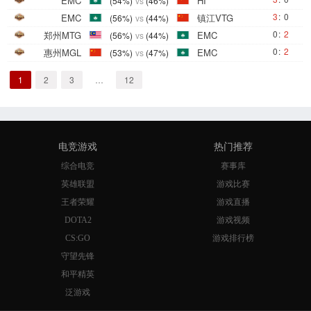
EMC
HI
(54%)
vs
(46%)
3
:
0
EMC
镇江VTG
(56%)
vs
(44%)
0
:
2
郑州MTG
EMC
(56%)
vs
(44%)
0
:
2
惠州MGL
EMC
(53%)
vs
(47%)
1
2
3
…
12
电竞游戏
热门推荐
综合电竞
赛事库
英雄联盟
游戏比赛
王者荣耀
游戏直播
DOTA2
游戏视频
CS:GO
游戏排行榜
守望先锋
和平精英
泛游戏