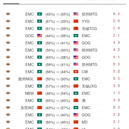
0
:
4
EMC
郑州MTG
(45%)
vs
(55%)
2
:
0
EMC
YYG
(67%)
vs
(33%)
2
:
0
EMC
无锡TCG
(61%)
vs
(39%)
2
:
1
GOG
EMC
(44%)
vs
(56%)
4
:
3
EMC
GOG
(59%)
vs
(41%)
4
:
2
EMC
郑州MTG
(50%)
vs
(50%)
4
:
1
EMC
GOG
(63%)
vs
(38%)
0
:
3
EMC
郑州MTG
(59%)
vs
(41%)
3
:
2
EMC
CW
(56%)
vs
(44%)
0
:
3
惠州MGL
EMC
(50%)
vs
(50%)
3
:
0
EMC
无锡JXG
(57%)
vs
(43%)
1
:
3
NBW
EMC
(46%)
vs
(54%)
3
:
0
EMC
溯
(60%)
vs
(40%)
0
:
3
东莞WZ
EMC
(43%)
vs
(57%)
3
:
2
EMC
GOG
(60%)
vs
(40%)
3
:
1
EMC
MD
(60%)
vs
(40%)
3
:
0