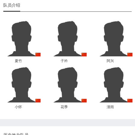
队员介绍
夏竹
子衿
阿兴
小怀
花季
潼雨
历史效力队员