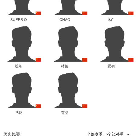
SUPER Q
CHAO
沐白
纷杀
林桀
爱初
飞花
有凝
0
0
历史比赛
全部赛季
全部对手