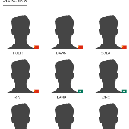
TIGER
DAWN
COLA
兮兮
LAN9
KONG