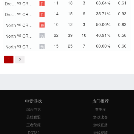
vs
11
18
3
63.64%
0.61
DreamEaters
CR4ZY
胜
vs
14
15
6
35.71%
0.93
DreamEaters
CR4ZY
胜
vs
10
12
3
50.00%
0.83
North
CR4ZY
胜
vs
22
39
10
40.91%
0.56
North
CR4ZY
负
vs
15
25
7
60.00%
0.60
North
CR4ZY
负
1
2
电竞游戏
热门推荐
综合电竞
赛事库
英雄联盟
游戏比赛
王者荣耀
游戏直播
DOTA2
游戏视频