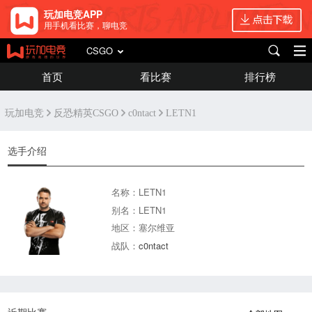
玩加电竞APP
用手机看比赛，聊电竞
CSGO
首页
看比赛
排行榜
玩加电竞
反恐精英CSGO
c0ntact
LETN1
选手介绍
名称：LETN1
别名：LETN1
地区：塞尔维亚
战队：
c0ntact