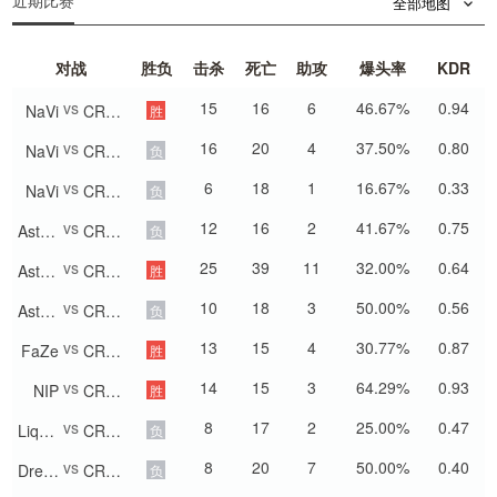
近期比赛
全部地图
对战
胜负
击杀
死亡
助攻
爆头率
KDR
vs
15
16
6
46.67%
0.94
NaVi
CR4ZY
胜
vs
16
20
4
37.50%
0.80
NaVi
CR4ZY
负
vs
6
18
1
16.67%
0.33
NaVi
CR4ZY
负
vs
12
16
2
41.67%
0.75
Astralis
CR4ZY
负
vs
25
39
11
32.00%
0.64
Astralis
CR4ZY
胜
vs
10
18
3
50.00%
0.56
Astralis
CR4ZY
负
vs
13
15
4
30.77%
0.87
FaZe
CR4ZY
胜
vs
14
15
3
64.29%
0.93
NIP
CR4ZY
胜
vs
8
17
2
25.00%
0.47
Liquid
CR4ZY
负
vs
8
20
7
50.00%
0.40
DreamEaters
CR4ZY
负