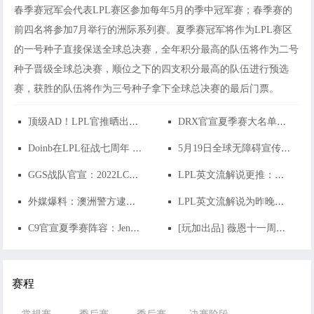
春季赛冠军会代表LPL赛区参加每年5月的季中冠军赛；春季赛的
前四名将参加7月举行的洲际系列赛。夏季赛冠军将作为LPL赛区
的一号种子直接保送全球总决赛，全年积分最高的队伍将作为二号
种子晋级全球总决赛，顺位之下的四支积分最高的队伍进行预选
赛，获胜的队伍将作为三号种子拿下全球总决赛的最后门票。
顶
级AD！LPL官推晒出GALA近三场战绩
D
RX官宣夏季赛大名单：与春季赛毫无变化
D
oinb在LPL征战七周年 你对他印象最深的操作是？
5
月19日全球无障碍宣传日 与LPL共同建设有爱无碍的世界
G
GS战队官宣：2022LCS夏季赛首发名单
L
PL英文流解说更推：无论怎样 MSI都将是两败俱伤
外
媒爆料：澳洲警方逮捕两名涉嫌操纵LPL假赛男子
L
PL英文流解说为昨晚言论致歉：我不支持任何一方的种 族歧视
C
9官宣夏季赛阵容：Jensen回归担任中单 Zven转为辅
[
玩加出品] 薇恩十一周年数据：Uzi使用薇恩在LPL获得三
赛程
常规赛
季后赛
季后赛
决赛阶段