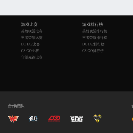
游戏比赛
游戏排行榜
英雄联盟比赛
英雄联盟排行榜
王者荣耀比赛
王者荣耀排行榜
DOTA2比赛
DOTA2排行榜
CS:GO比赛
CS:GO排行榜
守望先锋比赛
合作战队