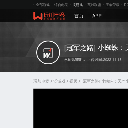
全部游戏
综合电竞
泛游戏
英雄联盟
王者荣耀
D
首页
APP
[冠军之路] 小蜘蛛
上传时间:2022-11-13
永劫无间赛事官方
玩加电竞
泛游戏
视频
[冠军之路] 小蜘蛛：天