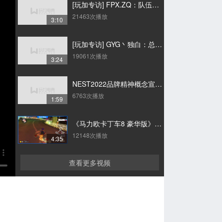
[玩加专访] FPX.ZQ：队伍一直在进步，会越来越好
21463次播放
3:10
[玩加专访] GYG丶独白：总决赛夺冠像做梦一样
19061次播放
3:24
NEST2022品牌精神概念宣传片：既热爱 必出色
6763次播放
1:59
《马力欧卡丁车8 豪华版》cch1介绍视频
12148次播放
4:35
查看更多视频