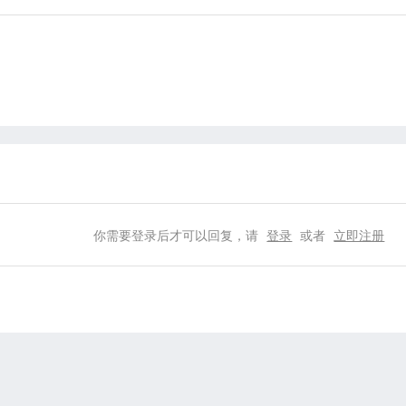
你需要登录后才可以回复，请
登录
或者
立即注册