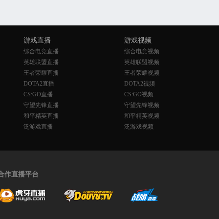
游戏直播
游戏视频
综合电竞直播
综合电竞视频
英雄联盟直播
英雄联盟视频
王者荣耀直播
王者荣耀视频
DOTA2直播
DOTA2视频
CS:GO直播
CS:GO视频
守望先锋直播
守望先锋视频
和平精英直播
和平精英视频
泛游戏直播
泛游戏视频
合作直播平台