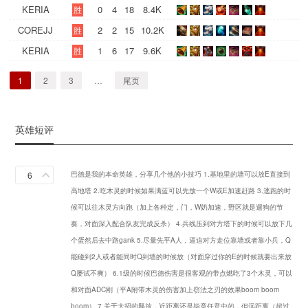
KERIA
0
4
18
8.4K
胜
COREJJ
2
2
15
10.2K
胜
KERIA
1
6
17
9.6K
胜
1
2
3
…
尾页
英雄短评
6
巴德是我的本命英雄，分享几个他的小技巧 1.基地里的墙可以放E直接到
高地塔 2.吃木灵的时候如果满蓝可以先放一个W或E加速赶路 3.逃跑的时
候可以往木灵方向跑（加上各种定，门，W奶加速，野区就是遛狗的节
奏，对面深入配合队友完成反杀） 4.兵线压到对方塔下的时候可以放下几
个蛋然后去中路gank 5.尽量先平A人，逼迫对方走位靠墙或者靠小兵，Q
能碰到2人或者能同时Q到墙的时候放（对面穿过你的E的时候就要出来放
Q屡试不爽） 6.1级的时候巴德伤害是很客观的带点燃吃了3个木灵，可以
和对面ADC刚（平A附带木灵的伤害加上窃法之刃的效果boom boom
boom） 7.关于大招的释放，近距离还是毕竟任意中的，但远距离（超过