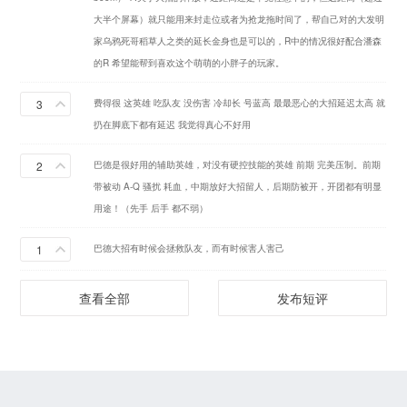
大半个屏幕）就只能用来封走位或者为抢龙拖时间了，帮自己对的大发明
家乌鸦死哥稻草人之类的延长金身也是可以的，R中的情况很好配合潘森
的R 希望能帮到喜欢这个萌萌的小胖子的玩家。
3
费得很 这英雄 吃队友 没伤害 冷却长 号蓝高 最最恶心的大招延迟太高 就
扔在脚底下都有延迟 我觉得真心不好用
2
巴德是很好用的辅助英雄，对没有硬控技能的英雄 前期 完美压制。前期
带被动 A-Q 骚扰 耗血，中期放好大招留人，后期防被开，开团都有明显
用途！（先手 后手 都不弱）
1
巴德大招有时候会拯救队友，而有时候害人害己
查看全部
发布短评