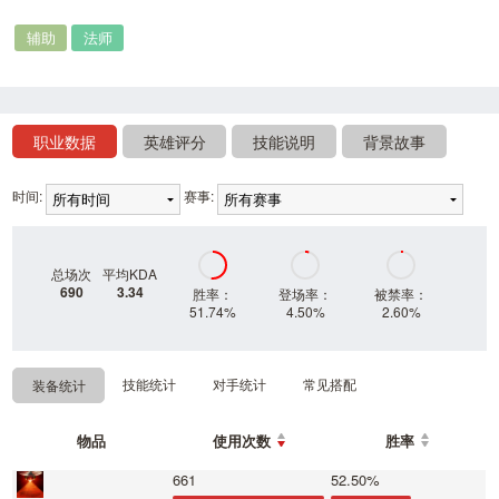
辅助
法师
职业数据
英雄评分
技能说明
背景故事
时间:
赛事:
总场次
平均KDA
690
3.34
胜率：
登场率：
被禁率：
51.74%
4.50%
2.60%
技能统计
对手统计
常见搭配
装备统计
物品
使用次数
胜率
661
52.50%