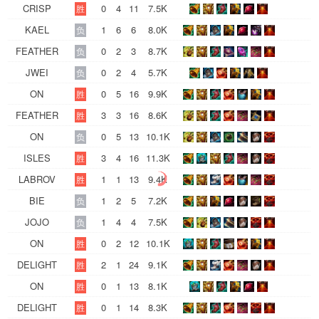
CRISP
0
4
11
7.5K
胜
KAEL
1
6
6
8.0K
负
FEATHER
0
2
3
8.7K
负
JWEI
0
2
4
5.7K
负
ON
0
5
16
9.9K
胜
FEATHER
3
3
16
8.6K
胜
ON
0
5
13
10.1K
负
ISLES
3
4
16
11.3K
胜
LABROV
1
1
13
9.4K
胜
BIE
1
2
5
7.2K
负
JOJO
1
4
4
7.5K
负
ON
0
2
12
10.1K
胜
DELIGHT
2
1
24
9.1K
胜
ON
0
1
13
8.1K
胜
DELIGHT
0
1
14
8.3K
胜