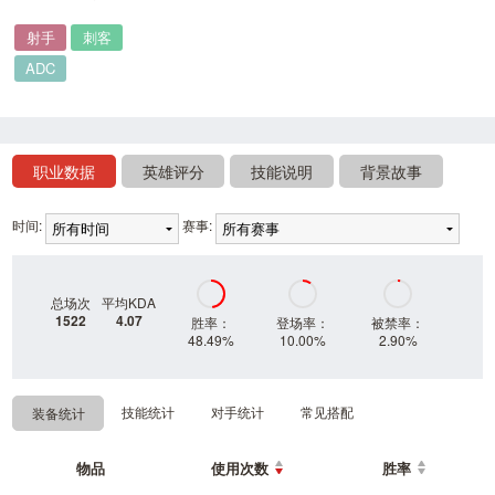
射手
刺客
ADC
职业数据
英雄评分
技能说明
背景故事
时间:
赛事:
总场次
平均KDA
1522
4.07
胜率：
登场率：
被禁率：
48.49%
10.00%
2.90%
技能统计
对手统计
常见搭配
装备统计
物品
使用次数
胜率