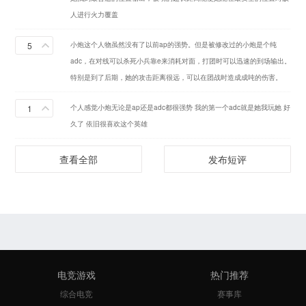
人进行火力覆盖
5
小炮这个人物虽然没有了以前ap的强势。但是被修改过的小炮是个纯
adc，在对线可以杀死小兵靠e来消耗对面，打团时可以迅速的到场输出。
特别是到了后期，她的攻击距离很远，可以在团战时造成成吨的伤害。
1
个人感觉小炮无论是ap还是adc都很强势 我的第一个adc就是她我玩她 好
久了 依旧很喜欢这个英雄
查看全部
发布短评
电竞游戏
热门推荐
综合电竞
赛事库