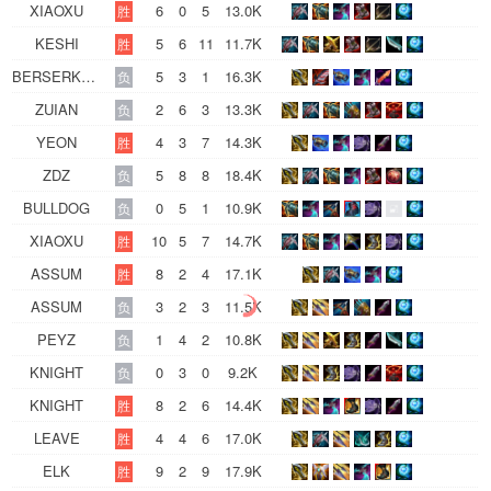
XIAOXU
6
0
5
13.0K
胜
KESHI
5
6
11
11.7K
胜
BERSERKER
5
3
1
16.3K
负
ZUIAN
2
6
3
13.3K
负
YEON
4
3
7
14.3K
胜
ZDZ
5
8
8
18.4K
负
BULLDOG
0
5
1
10.9K
负
XIAOXU
10
5
7
14.7K
胜
ASSUM
8
2
4
17.1K
胜
ASSUM
3
2
3
11.5K
负
PEYZ
1
4
2
10.8K
负
KNIGHT
0
3
0
9.2K
负
KNIGHT
8
2
6
14.4K
胜
LEAVE
4
4
6
17.0K
胜
ELK
9
2
9
17.9K
胜