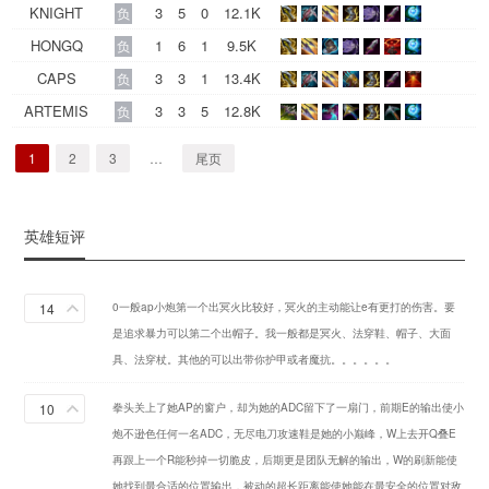
KNIGHT
3
5
0
12.1K
负
HONGQ
1
6
1
9.5K
负
CAPS
3
3
1
13.4K
负
ARTEMIS
3
3
5
12.8K
负
1
2
3
…
尾页
英雄短评
14
0一般ap小炮第一个出冥火比较好，冥火的主动能让e有更打的伤害。要
是追求暴力可以第二个出帽子。我一般都是冥火、法穿鞋、帽子、大面
具、法穿杖。其他的可以出带你护甲或者魔抗。。。。。。
10
拳头关上了她AP的窗户，却为她的ADC留下了一扇门，前期E的输出使小
炮不逊色任何一名ADC，无尽电刀攻速鞋是她的小巅峰，W上去开Q叠E
再跟上一个R能秒掉一切脆皮，后期更是团队无解的输出，W的刷新能使
她找到最合适的位置输出，被动的超长距离能使她能在最安全的位置对敌