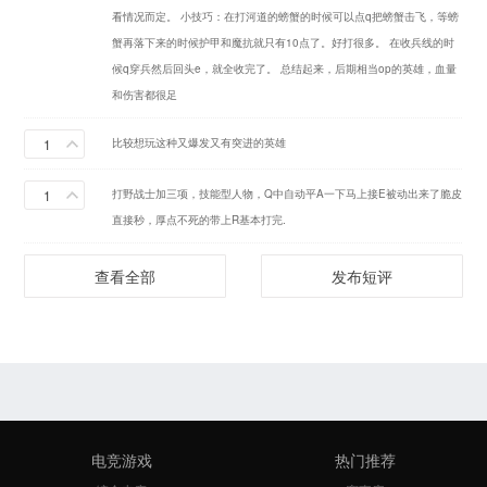
看情况而定。 小技巧：在打河道的螃蟹的时候可以点q把螃蟹击飞，等螃
蟹再落下来的时候护甲和魔抗就只有10点了。好打很多。 在收兵线的时
候q穿兵然后回头e，就全收完了。 总结起来，后期相当op的英雄，血量
和伤害都很足
1
比较想玩这种又爆发又有突进的英雄
1
打野战士加三项，技能型人物，Q中自动平A一下马上接E被动出来了脆皮
直接秒，厚点不死的带上R基本打完.
查看全部
发布短评
电竞游戏
热门推荐