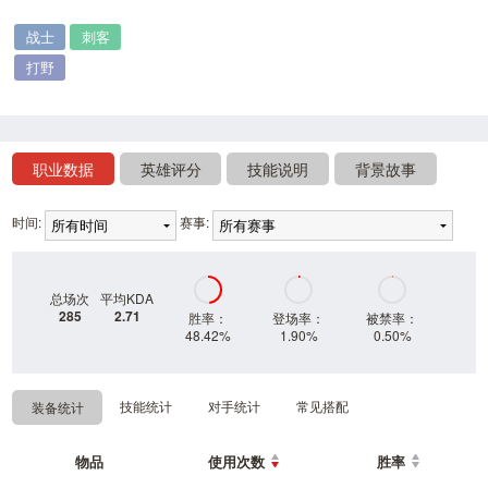
战士
刺客
打野
职业数据
英雄评分
技能说明
背景故事
时间:
赛事:
总场次
平均KDA
285
2.71
胜率：
登场率：
被禁率：
48.42%
1.90%
0.50%
技能统计
对手统计
常见搭配
装备统计
物品
使用次数
胜率