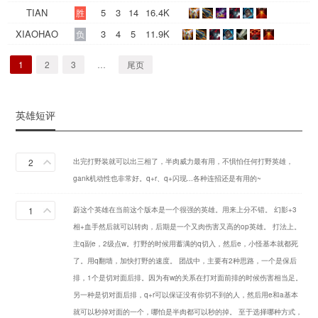
TIAN
5
3
14
16.4K
胜
XIAOHAO
3
4
5
11.9K
负
1
2
3
…
尾页
英雄短评
2
出完打野装就可以出三相了，半肉威力最有用，不惧怕任何打野英雄，
gank机动性也非常好。q+r、q+闪现...各种连招还是有用的~
1
蔚这个英雄在当前这个版本是一个很强的英雄。用来上分不错。 幻影+3
相+血手然后就可以转肉，后期是一个又肉伤害又高的op英雄。 打法上。
主q副e，2级点w。打野的时候用蓄满的q切入，然后e，小怪基本就都死
了。用q翻墙，加快打野的速度。 团战中，主要有2种思路，一个是保后
排，1个是切对面后排。因为有w的关系在打对面前排的时候伤害相当足。
另一种是切对面后排，q+r可以保证没有你切不到的人，然后用e和a基本
就可以秒掉对面的一个，哪怕是半肉都可以秒的掉。 至于选择哪种方式，