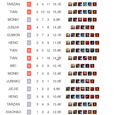
TARZAN
4
4
11
15.1K
胜
TIAN
2
10
12
15.2K
胜
MONKI
0
7
3
8.8K
负
JUNJIA
4
1
8
14.2K
胜
GUWON
3
7
4
12.1K
负
HENG
3
5
9
11.0K
负
TIAN
8
0
12
15.8K
胜
TIAN
4
1
16
14.3K
胜
WEI
6
2
9
12.1K
胜
MONKI
7
2
6
13.4K
胜
JUNHAO
2
3
1
10.0K
负
JIEJIE
1
5
2
9.8K
负
HENG
3
6
5
10.6K
负
TARZAN
3
4
9
13.4K
负
XIAOHAO
1
3
4
12.5K
负