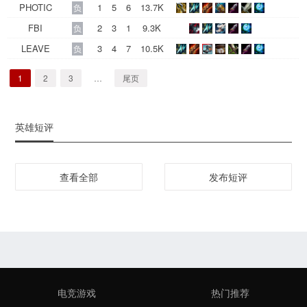
PHOTIC
1
5
6
13.7K
负
FBI
2
3
1
9.3K
负
LEAVE
3
4
7
10.5K
负
1
2
3
…
尾页
英雄短评
查看全部
发布短评
电竞游戏
热门推荐