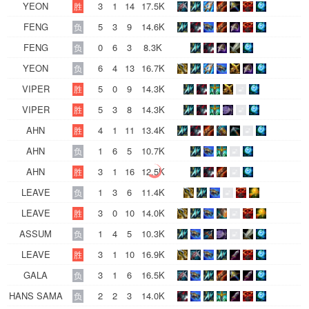
YEON
3
1
14
17.5K
胜
FENG
5
3
9
14.6K
负
FENG
0
6
3
8.3K
负
YEON
6
4
13
16.7K
负
VIPER
5
0
9
14.3K
胜
VIPER
5
3
8
14.3K
胜
AHN
4
1
11
13.4K
胜
AHN
1
6
5
10.7K
负
AHN
3
1
16
12.5K
胜
LEAVE
1
3
6
11.4K
负
LEAVE
3
0
10
14.0K
胜
ASSUM
1
4
5
10.3K
负
LEAVE
3
1
10
16.9K
胜
GALA
3
1
6
16.5K
负
HANS SAMA
2
2
3
14.0K
负