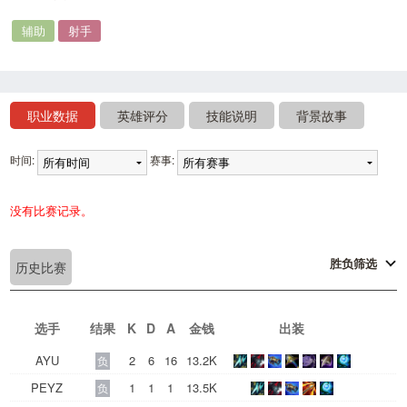
辅助
射手
职业数据
英雄评分
技能说明
背景故事
时间:
赛事:
没有比赛记录。
胜负筛选
历史比赛
选手
结果
K
D
A
金钱
出装
AYU
2
6
16
13.2K
负
PEYZ
1
1
1
13.5K
负