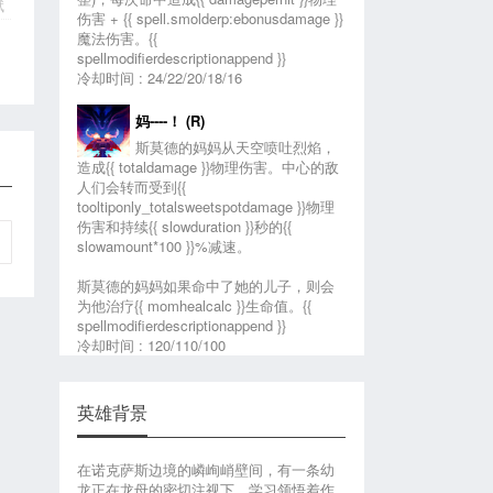
赋
伤害
+
{{ spell.smolderp:ebonusdamage }}
魔法伤害
。{{
spellmodifierdescriptionappend }}
冷却时间 : 24/22/20/18/16
妈----！ (R)
斯莫德的妈妈从天空喷吐烈焰，
造成
{{ totaldamage }}物理伤害
。中心的敌
人们会转而受到
{{
tooltiponly_totalsweetspotdamage }}
物理
伤害和持续{{ slowduration }}秒的{{
slowamount*100 }}%
减速
。
斯莫德的妈妈如果命中了她的儿子，则会
为他治疗
{{ momhealcalc }}生命值
。{{
spellmodifierdescriptionappend }}
冷却时间 : 120/110/100
英雄背景
在诺克萨斯边境的嶙峋峭壁间，有一条幼
龙正在龙母的密切注视下，学习领悟着作