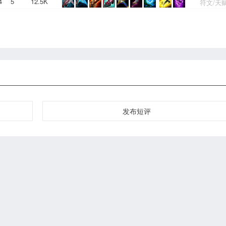
4
5
12.5K
符文/天
发布短评