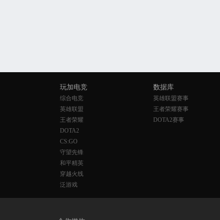
玩加电竞
数据库
综合电竞
英雄联盟赛事
英雄联盟
王者荣耀赛事
王者荣耀
DOTA2赛事
DOTA2
CS:GO
守望先锋
和平精英
穿越火线
泛游戏