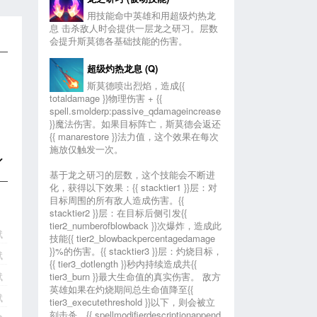
用技能命中英雄和用超级灼热龙
息 击杀敌人时会提供一层龙之研习。层数
会提升斯莫德各基础技能的伤害。
超级灼热龙息 (Q)
斯莫德喷出烈焰，造成
{{
totaldamage }}物理伤害
+
{{
spell.smolderp:passive_qdamageincrease
}}魔法伤害
。如果目标阵亡，斯莫德会返还
{{ manarestore }}法力值
，这个效果在每次
施放仅触发一次。
基于
龙之研习
的层数，这个技能会不断进
化，获得以下效果：
{{ stacktier1 }}层
：对
目标周围的所有敌人造成伤害。
{{
stacktier2 }}层
：在目标后侧引发
{{
tier2_numberofblowback }}
次爆炸，造成此
赋
技能{{ tier2_blowbackpercentagedamage
}}%的伤害。
{{ stacktier3 }}层
：灼烧目标，
赋
{{ tier3_dotlength }}秒内持续造成共
{{
赋
tier3_burn }}最大生命值的真实伤害
。 敌方
英雄如果在灼烧期间总生命值降至
{{
赋
tier3_executethreshold }}
以下，则会被立
刻击杀。{{ spellmodifierdescriptionappend