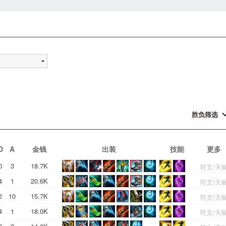
胜负筛选
D
A
金钱
出装
技能
更多
0
3
18.7K
符文/天
4
1
20.6K
符文/天
2
10
15.7K
符文/天
4
1
18.0K
符文/天