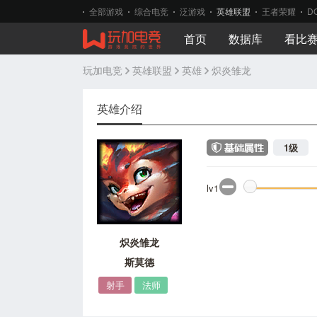
全部游戏
综合电竞
泛游戏
英雄联盟
王者荣耀
D
首页
数据库
看比
玩加电竞
英雄联盟
英雄
炽炎雏龙
英雄介绍
1级
lv1
炽炎雏龙
斯莫德
射手
法师