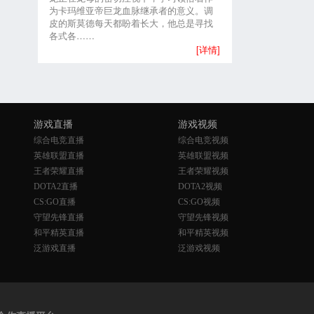
为卡玛维亚帝巨龙血脉继承者的意义。调
皮的斯莫德每天都盼着长大，他总是寻找
各式各……
[详情]
游戏直播
游戏视频
综合电竞直播
综合电竞视频
英雄联盟直播
英雄联盟视频
王者荣耀直播
王者荣耀视频
DOTA2直播
DOTA2视频
CS:GO直播
CS:GO视频
守望先锋直播
守望先锋视频
和平精英直播
和平精英视频
泛游戏直播
泛游戏视频