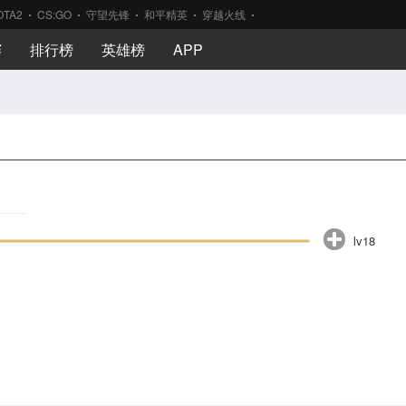
OTA2
CS:GO
守望先锋
和平精英
穿越火线
赛
排行榜
英雄榜
APP
lv18