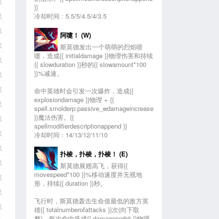
赋
}}
赋
冷却时间 : 5.5/5/4.5/4/3.5
赋
阿嚏！ (W)
赋
斯莫德发出一个萌萌的烈焰喷
嚏，造成
{{ initialdamage }}物理伤害
和持续
赋
{{ slowduration }}秒的{{ slowamount*100
}}%
减速
。
赋
赋
命中英雄时会引发一次爆炸，造成
{{
explosiondamage }}物理
+
{{
赋
spell.smolderp:passive_wdamageincrease
}}魔法伤害
。{{
赋
spellmodifierdescriptionappend }}
赋
冷却时间 : 14/13/12/11/10
赋
扑棱，扑棱，扑棱！ (E)
赋
斯莫德展翅高飞，获得
{{
movespeed*100 }}%移动速度
并无视地
赋
形，持续{{ duration }}秒。
赋
飞行时，斯莫德轰击生命值最低的敌方英
赋
雄
{{ totalnumberofattacks }}
次(向下取
整)，每次命中造成
{{ damageperhit }}物理