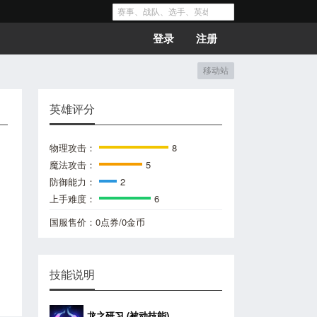
登录
注册
移动站
英雄评分
物理攻击：
8
魔法攻击：
5
防御能力：
2
上手难度：
6
国服售价：
0点券/0金币
技能说明
龙之研习 (被动技能)