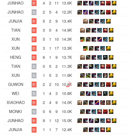
JUNHAO
4
2
11
13.6K
胜
JUNHAO
2
5
4
12.2K
负
JUNJIA
5
2
9
13.4K
胜
TIAN
3
0
4
14.9K
胜
XUN
5
1
10
14.3K
胜
XUN
3
1
17
13.3K
胜
HENG
6
1
9
13.7K
胜
TIAN
0
5
2
11.3K
负
XUN
1
5
3
11.9K
负
GUWON
2
2
10
10.8K
胜
WEI
1
4
3
10.8K
负
XIAOHAO
2
4
9
14.0K
胜
MONKI
0
6
9
10.0K
负
JUNHAO
9
1
12
15.0K
胜
JUNJIA
1
1
7
12.4K
胜