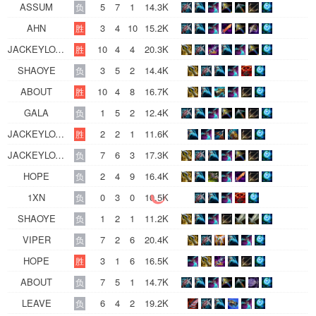
ASSUM
5
7
1
14.3K
负
AHN
3
4
10
15.2K
胜
JACKEYLOVE
10
4
4
20.3K
胜
SHAOYE
3
5
2
14.4K
负
ABOUT
10
4
8
16.7K
胜
GALA
1
5
2
12.4K
负
JACKEYLOVE
2
2
1
11.6K
胜
JACKEYLOVE
7
6
3
17.3K
负
HOPE
2
4
9
16.4K
负
1XN
0
3
0
10.5K
负
SHAOYE
1
2
1
11.2K
负
VIPER
7
2
6
20.4K
负
HOPE
3
1
6
16.5K
胜
ABOUT
7
5
1
14.7K
负
LEAVE
6
4
2
19.2K
负