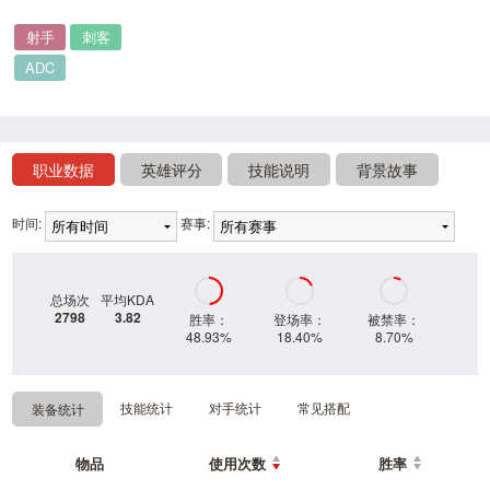
射手
刺客
ADC
职业数据
英雄评分
技能说明
背景故事
时间:
赛事:
总场次
平均KDA
2798
3.82
胜率：
登场率：
被禁率：
48.93%
18.40%
8.70%
技能统计
对手统计
常见搭配
装备统计
物品
使用次数
胜率