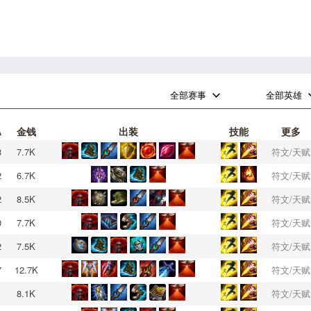
0
0
全部赛事
全部英雄
A
金钱
出装
技能
更多
3
7.7K
符文/天赋
2
6.7K
符文/天赋
2
8.5K
符文/天赋
0
7.7K
符文/天赋
2
7.5K
符文/天赋
7
12.7K
符文/天赋
1
8.1K
符文/天赋