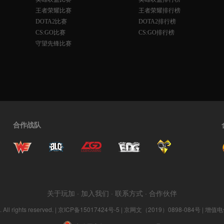
王者荣耀比赛
王者荣耀排行榜
DOTA2比赛
DOTA2排行榜
CS:GO比赛
CS:GO排行榜
守望先锋比赛
合作战队
关于玩加
·
加入我们
·
联系方式
·
合作伙伴
ll rights reserved. |
京ICP备15017424号-5
| 京网文（2019）0898-084号 | 增