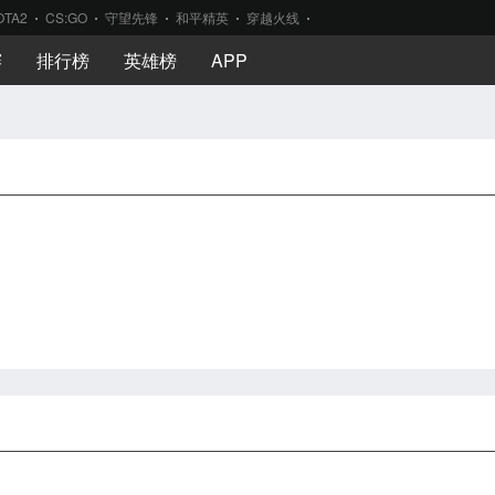
OTA2
CS:GO
守望先锋
和平精英
穿越火线
赛
排行榜
英雄榜
APP