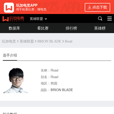
玩加电竞APP
用手机看比赛，聊电竞
英雄联盟
数据库
看比赛
排行榜
英雄榜
玩加电竞
英雄联盟
BRION BLADE
Road
选手介绍
名称：Road
别名：Road
地区：韩国
战队：
BRION BLADE