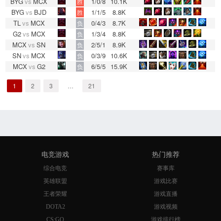
BYG
vs
MCX
1/0/8
10.1K
胜
BYG
vs
BJD
1/1/5
8.8K
胜
TL
vs
MCX
0/4/3
8.7K
负
G2
vs
MCX
1/3/4
8.8K
负
MCX
vs
SN
2/5/1
8.9K
负
SN
vs
MCX
0/3/9
10.6K
负
MCX
vs
G2
6/5/5
15.9K
负
1
2
3
…
21
电竞游戏
热门推荐
综合电竞
赛事库
英雄联盟
游戏比赛
王者荣耀
游戏直播
DOTA2
游戏视频
CS:GO
游戏排行榜