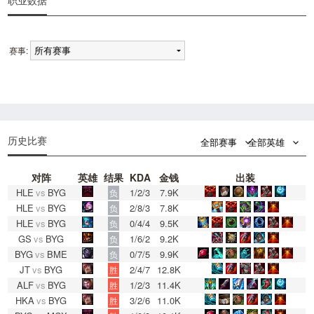
职业数据
赛事:
0
0
历史比赛
全部赛事
全部英雄
对阵
英雄
结果
KDA
金钱
出装
HLE
vs
BYG
1/2/3
7.9K
负
HLE
vs
BYG
2/8/3
7.8K
负
HLE
vs
BYG
0/4/4
9.5K
负
GS
vs
BYG
1/6/2
9.2K
负
BYG
vs
BME
0/7/5
9.9K
负
JT
vs
BYG
2/4/7
12.8K
胜
ALF
vs
BYG
1/2/3
11.4K
胜
HKA
vs
BYG
3/2/6
11.0K
胜