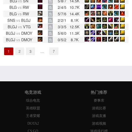
BLG
vs
SN
5/8/7
14.5K
负
BLG
vs
RW
2/4/5
10.7K
负
BLG
vs
RW
5/7/6
14.4K
负
SNS
vs
BLGJ
2/2/1
8.1K
负
BLGJ
vs
VTG
3/3/5
12.5K
负
BLGJ
vs
DMOY
5/6/0
11.3K
负
BLGJ
vs
DMOY
0/5/2
8.7K
负
1
2
3
…
7
电竞游戏
热门推荐
综合电竞
赛事库
英雄联盟
游戏比赛
王者荣耀
游戏直播
DOTA2
游戏视频
CS:GO
游戏排行榜