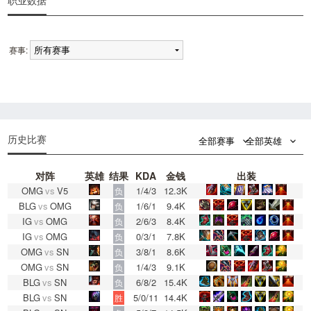
职业数据
赛事:
0
0
历史比赛
全部赛事
全部英雄
对阵
英雄
结果
KDA
金钱
出装
OMG
vs
V5
1/4/3
12.3K
负
BLG
vs
OMG
1/6/1
9.4K
负
IG
vs
OMG
2/6/3
8.4K
负
IG
vs
OMG
0/3/1
7.8K
负
OMG
vs
SN
3/8/1
8.6K
负
OMG
vs
SN
1/4/3
9.1K
负
BLG
vs
SN
6/8/2
15.4K
负
BLG
vs
SN
5/0/11
14.4K
胜