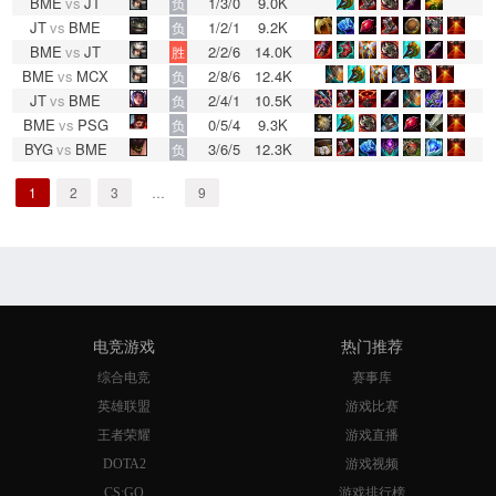
BME
vs
JT
1/3/0
9.0K
负
JT
vs
BME
1/2/1
9.2K
负
BME
vs
JT
2/2/6
14.0K
胜
BME
vs
MCX
2/8/6
12.4K
负
JT
vs
BME
2/4/1
10.5K
负
BME
vs
PSG
0/5/4
9.3K
负
BYG
vs
BME
3/6/5
12.3K
负
1
2
3
…
9
电竞游戏
热门推荐
综合电竞
赛事库
英雄联盟
游戏比赛
王者荣耀
游戏直播
DOTA2
游戏视频
CS:GO
游戏排行榜