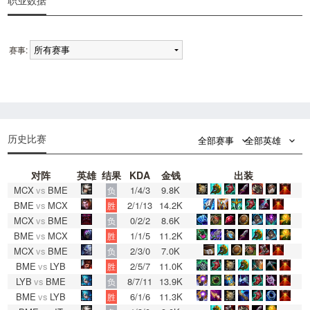
职业数据
赛事:
0
0
历史比赛
全部赛事
全部英雄
对阵
英雄
结果
KDA
金钱
出装
MCX
vs
BME
1/4/3
9.8K
负
BME
vs
MCX
2/1/13
14.2K
胜
MCX
vs
BME
0/2/2
8.6K
负
BME
vs
MCX
1/1/5
11.2K
胜
MCX
vs
BME
2/3/0
7.0K
负
BME
vs
LYB
2/5/7
11.0K
胜
LYB
vs
BME
8/7/11
13.9K
负
BME
vs
LYB
6/1/6
11.3K
胜