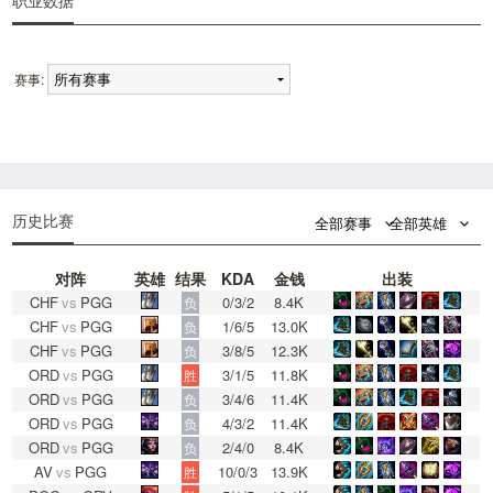
职业数据
赛事:
0
0
历史比赛
全部赛事
全部英雄
对阵
英雄
结果
KDA
金钱
出装
CHF
vs
PGG
0/3/2
8.4K
负
CHF
vs
PGG
1/6/5
13.0K
负
CHF
vs
PGG
3/8/5
12.3K
负
ORD
vs
PGG
3/1/5
11.8K
胜
ORD
vs
PGG
3/4/6
11.4K
负
ORD
vs
PGG
4/3/2
11.4K
负
ORD
vs
PGG
2/4/0
8.4K
负
AV
vs
PGG
10/0/3
13.9K
胜