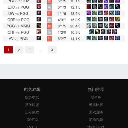
PGG
vs
GRV
5/1/5
10.1K
胜
LGC
vs
PGG
0/1/3
12.1K
负
DW
vs
PGG
1/1/6
13.5K
胜
ORD
vs
PGG
4/3/7
15.8K
负
PGG
vs
MMM
8/1/5
20.4K
胜
CHF
vs
PGG
1/2/0
10.9K
负
AV
vs
PGG
6/2/7
14.1K
胜
1
2
3
…
4
电竞游戏
热门推荐
综合电竞
赛事库
英雄联盟
游戏比赛
王者荣耀
游戏直播
DOTA2
游戏视频
CS:GO
游戏排行榜