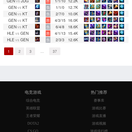
GEN
vs
JDG
1/1/10
12.2K
胜
GEN
vs
KT
1/1/0
12.7K
负
GEN
vs
KT
2/7/0
10.0K
负
GEN
vs
KT
4/3/15
16.0K
胜
GEN
vs
KT
6/4/8
18.6K
负
HLE
vs
GEN
4/1/13
15.4K
胜
HLE
vs
GEN
2/3/3
12.6K
负
1
2
3
…
37
电竞游戏
热门推荐
综合电竞
赛事库
英雄联盟
游戏比赛
王者荣耀
游戏直播
DOTA2
游戏视频
CS:GO
游戏排行榜