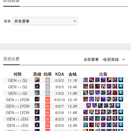
职业数据
赛事:
0
0
历史比赛
全部赛事
全部英雄
对阵
英雄
结果
KDA
金钱
出装
GEN
vs
G2
0/3/2
11.1K
负
GEN
vs
G2
3/0/3
15.4K
负
GEN
vs
G2
1/4/2
11.9K
负
GEN
vs
LYON
6/3/10
12.1K
胜
GEN
vs
LYON
3/0/7
12.2K
胜
GEN
vs
LYON
6/0/8
11.6K
胜
GEN
vs
JDG
8/2/3
15.2K
胜
GEN
vs
JDG
6/0/5
12.0K
胜