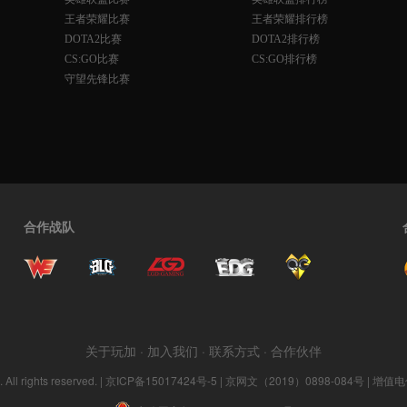
王者荣耀比赛
王者荣耀排行榜
DOTA2比赛
DOTA2排行榜
CS:GO比赛
CS:GO排行榜
守望先锋比赛
合作战队
关于玩加
·
加入我们
·
联系方式
·
合作伙伴
ll rights reserved. |
京ICP备15017424号-5
| 京网文（2019）0898-084号 | 增