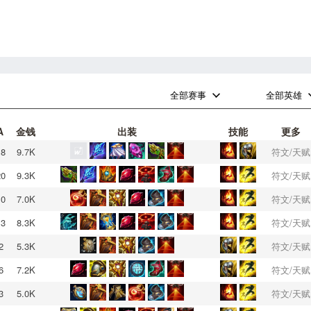
0
0
全部赛事
全部英雄
A
金钱
出装
技能
更多
18
9.7K
符文/天赋
20
9.3K
符文/天赋
10
7.0K
符文/天赋
13
8.3K
符文/天赋
2
5.3K
符文/天赋
6
7.2K
符文/天赋
3
5.0K
符文/天赋