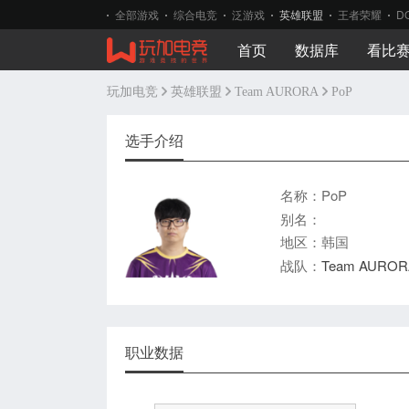
全部游戏
综合电竞
泛游戏
英雄联盟
王者荣耀
D
首页
数据库
看比
玩加电竞
英雄联盟
Team AURORA
PoP
选手介绍
名称：PoP
别名：
地区：韩国
战队：
Team AUROR
职业数据