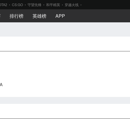
OTA2
CS:GO
守望先锋
和平精英
穿越火线
赛
排行榜
英雄榜
APP
A