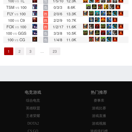
100
vs
TL
1/5/10
12.3K
负
TSM
vs
100
0/3/3
8.6K
负
FLY
vs
100
2/0/6
13.3K
胜
100
vs
C9
2/2/9
10.7K
胜
FOX
vs
100
1/2/17
11.6K
胜
100
vs
GGS
3/3/8
10.5K
负
100
vs
CG
1/4/8
11.0K
负
1
2
3
…
23
电竞游戏
热门推荐
综合电竞
赛事库
英雄联盟
游戏比赛
王者荣耀
游戏直播
DOTA2
游戏视频
CS:GO
游戏排行榜