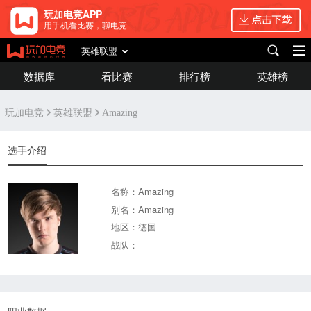
玩加电竞APP
用手机看比赛，聊电竞
英雄联盟
数据库
看比赛
排行榜
英雄榜
玩加电竞
英雄联盟
Amazing
选手介绍
名称：Amazing
别名：Amazing
地区：德国
战队：