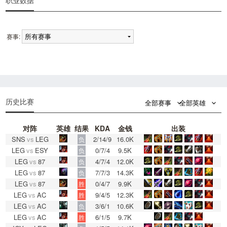
职业数据
赛事:
0
0
历史比赛
全部赛事
全部英雄
对阵
英雄
结果
KDA
金钱
出装
SNS
vs
LEG
2/14/9
16.0K
负
LEG
vs
ESY
0/7/4
9.5K
负
LEG
vs
87
4/7/4
12.0K
负
LEG
vs
87
7/7/3
14.3K
负
LEG
vs
87
0/4/7
9.9K
胜
LEG
vs
AC
9/4/5
12.3K
胜
LEG
vs
AC
3/6/1
10.6K
负
LEG
vs
AC
6/1/5
9.7K
胜