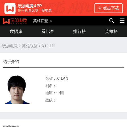
玩加电竞APP
用手机看比赛，聊电竞
英雄联盟
数据库
看比赛
排行榜
英雄榜
玩加电竞
英雄联盟
X1LAN
选手介绍
名称：X1LAN
别名：
地区：中国
战队：