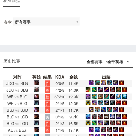
职业数据
赛事:
0
0
历史比赛
全部赛事
全部英雄
对阵
英雄
结果
KDA
金钱
出装
JDG
vs
BLG
0/0/5
11.4K
胜
JDG
vs
BLG
4/2/8
14.3K
胜
WE
vs
BLG
5/5/10
12.9K
胜
WE
vs
BLG
2/1/5
12.3K
胜
BLG
vs
LGD
2/1/1
11.7K
胜
BLG
vs
LGD
0/1/2
9.7K
负
BLG
vs
LGD
2/1/3
16.5K
胜
AL
vs
BLG
1/1/9
13.1K
胜