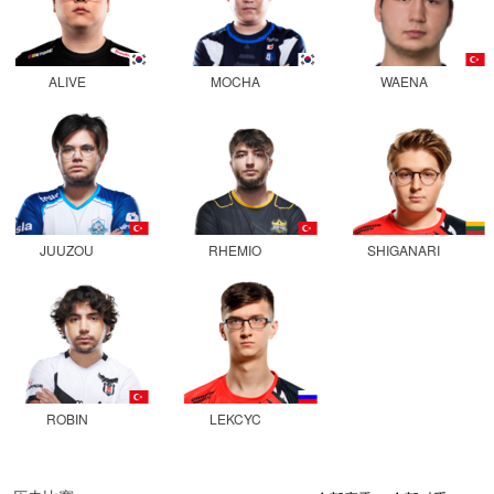
ALIVE
MOCHA
WAENA
JUUZOU
RHEMIO
SHIGANARI
ROBIN
LEKCYC
0
0