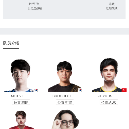
|
胜/平/负
连败
历史总战绩
近期战绩
队员介绍
MOTIVE
BROCCOLI
JEYRUS
位置:辅助
位置:打野
位置:ADC