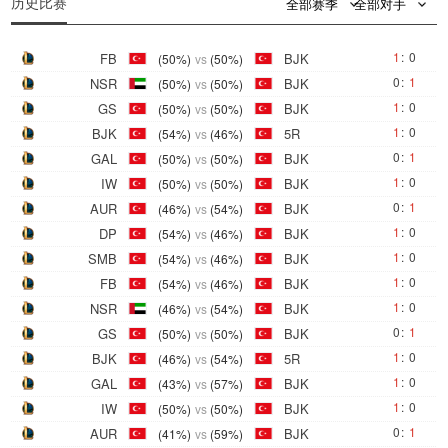
历史比赛
全部赛季
全部对手
1
:
0
FB
BJK
(50%)
vs
(50%)
0
:
1
NSR
BJK
(50%)
vs
(50%)
1
:
0
GS
BJK
(50%)
vs
(50%)
1
:
0
BJK
5R
(54%)
vs
(46%)
0
:
1
GAL
BJK
(50%)
vs
(50%)
1
:
0
IW
BJK
(50%)
vs
(50%)
0
:
1
AUR
BJK
(46%)
vs
(54%)
1
:
0
DP
BJK
(54%)
vs
(46%)
1
:
0
SMB
BJK
(54%)
vs
(46%)
1
:
0
FB
BJK
(54%)
vs
(46%)
1
:
0
NSR
BJK
(46%)
vs
(54%)
0
:
1
GS
BJK
(50%)
vs
(50%)
1
:
0
BJK
5R
(46%)
vs
(54%)
1
:
0
GAL
BJK
(43%)
vs
(57%)
1
:
0
IW
BJK
(50%)
vs
(50%)
0
:
1
AUR
BJK
(41%)
vs
(59%)