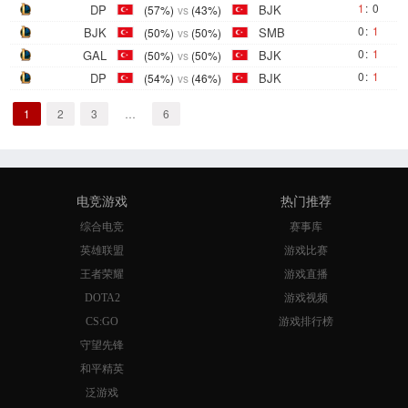
1
:
0
DP
BJK
(57%)
vs
(43%)
0
:
1
BJK
SMB
(50%)
vs
(50%)
0
:
1
GAL
BJK
(50%)
vs
(50%)
0
:
1
DP
BJK
(54%)
vs
(46%)
1
2
3
…
6
电竞游戏
热门推荐
综合电竞
赛事库
英雄联盟
游戏比赛
王者荣耀
游戏直播
DOTA2
游戏视频
CS:GO
游戏排行榜
守望先锋
和平精英
泛游戏