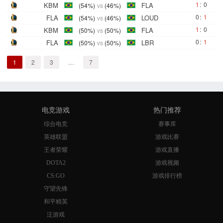
1
:
0
KBM
FLA
(54%)
vs
(46%)
0
:
1
FLA
LOUD
(54%)
vs
(46%)
1
:
0
KBM
FLA
(50%)
vs
(50%)
0
:
1
FLA
LBR
(50%)
vs
(50%)
1
2
3
…
7
电竞游戏
热门推荐
综合电竞
赛事库
英雄联盟
游戏比赛
王者荣耀
游戏直播
DOTA2
游戏视频
CS:GO
游戏排行榜
守望先锋
和平精英
泛游戏