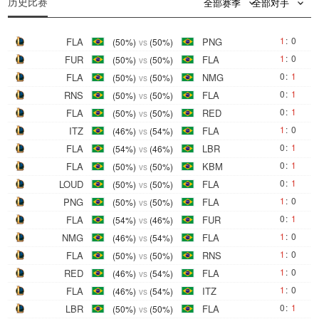
历史比赛
全部赛季
全部对手
1
:
0
FLA
PNG
(50%)
vs
(50%)
1
:
0
FUR
FLA
(50%)
vs
(50%)
0
:
1
FLA
NMG
(50%)
vs
(50%)
0
:
1
RNS
FLA
(50%)
vs
(50%)
0
:
1
FLA
RED
(50%)
vs
(50%)
1
:
0
ITZ
FLA
(46%)
vs
(54%)
0
:
1
FLA
LBR
(54%)
vs
(46%)
0
:
1
FLA
KBM
(50%)
vs
(50%)
0
:
1
LOUD
FLA
(50%)
vs
(50%)
1
:
0
PNG
FLA
(50%)
vs
(50%)
0
:
1
FLA
FUR
(54%)
vs
(46%)
1
:
0
NMG
FLA
(46%)
vs
(54%)
1
:
0
FLA
RNS
(50%)
vs
(50%)
1
:
0
RED
FLA
(46%)
vs
(54%)
1
:
0
FLA
ITZ
(46%)
vs
(54%)
0
:
1
LBR
FLA
(50%)
vs
(50%)