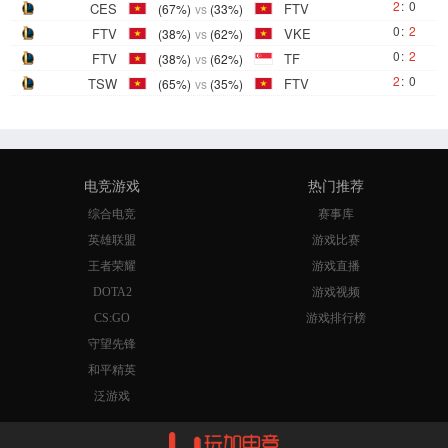
2
:
0
CES
FTV
(67%)
vs
(33%)
0
:
2
FTV
VKE
(38%)
vs
(62%)
0
:
2
FTV
TF
(38%)
vs
(62%)
2
:
0
TSW
FTV
(65%)
vs
(35%)
电竞游戏
热门推荐
综合电竞
赛事库
英雄联盟
游戏比赛
王者荣耀
游戏直播
DOTA2
游戏视频
CS:GO
游戏排行榜
守望先锋
和平精英
泛游戏