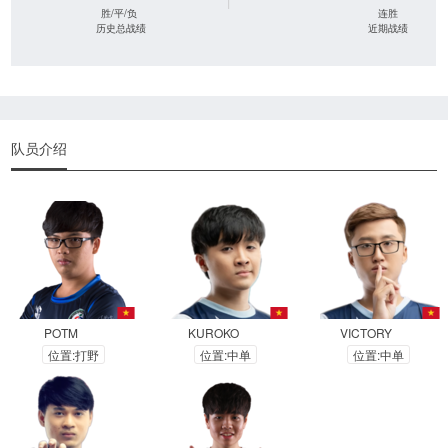
|
胜/平/负
连胜
历史总战绩
近期战绩
队员介绍
POTM
KUROKO
VICTORY
位置:打野
位置:中单
位置:中单