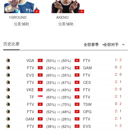
1GROUND
AKENO
位置:辅助
位置:辅助
0
0
历史比赛
全部赛季
全部对手
1
:
2
VGA
FTV
(50%)
vs
(50%)
0
:
2
FTV
GAM
(33%)
vs
(67%)
2
:
0
EVS
FTV
(65%)
vs
(35%)
2
:
1
FTV
CES
(33%)
vs
(67%)
2
:
0
VKE
FTV
(60%)
vs
(40%)
2
:
1
TF
FTV
(65%)
vs
(35%)
0
:
2
FTV
TSW
(30%)
vs
(70%)
2
:
1
FTV
OPG
(52%)
vs
(48%)
2
:
1
GAM
FTV
(74%)
vs
(26%)
1
:
2
FTV
EVS
(38%)
vs
(62%)