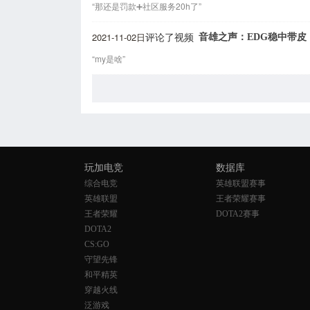
“那还是罚款➕社区服务20h了”
2021-11-02日
音雄之声：EDG稳中带皮
评论了视频
“my是啥”
玩加电竞
数据库
综合电竞
英雄联盟赛事
英雄联盟
王者荣耀赛事
王者荣耀
DOTA2赛事
DOTA2
CS:GO
守望先锋
和平精英
穿越火线
泛游戏