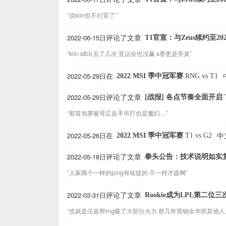
“说kiin也不行罢了”
2022-06-15日
T1官宣：与Zeus续约至20
评论了文章
“kiin s8出去了几次 亚运会也没赢 s赛更是旁臭”
2022-05-29日
2022 MSI 季中冠军赛
RNG
vs
T1
在
2022-05-29日
[战报] 各点节奏全面开启 
评论了文章
“那冒泡赛被哥正反手吊打也是魔幻…”
2022-05-26日
2022 MSI 季中冠军赛
T1
vs
G2
在
中
2022-05-18日
拳头公告：技术说明如实
评论了文章
“人家两个一样的ping有啥提的 不一样才提啊”
2022-03-31日
Rookie成为LPL第二
评论了文章
“也就是伍兹帮rng吸了大部分火力 那几年营销全华班其他人