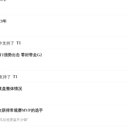
23年
T1
中支持了
T1强势出击 零封带走G2
T1
支持了
复盘整体情况
位三次获得常规赛MVP的选手
几位也受益不少😅”