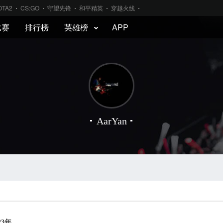
OTA2
CS:GO
守望先锋
和平精英
穿越火线
比赛
排行榜
英雄榜
APP
AarYan
23年