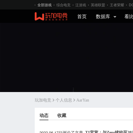
全部游戏
综合电竞
泛游戏
英雄联盟
王者荣耀
D
首页
数据库
看
玩加电竞
个人信息
AarYan
动态
收藏
2022-06-17日
T1官宣：与Zeus续约至20
评论了文章