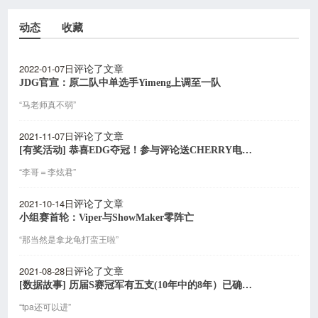
动态
收藏
2022-01-07日
评论了文章
JDG官宣：原二队中单选手Yimeng上调至一队
“马老师真不弱”
2021-11-07日
评论了文章
[有奖活动] 恭喜EDG夺冠！参与评论送CHERRY电竞外设
“李哥＝李炫君”
2021-10-14日
评论了文章
小组赛首轮：Viper与ShowMaker零阵亡
“那当然是拿龙龟打蛮王啦”
2021-08-28日
评论了文章
[数据故事] 历届S赛冠军有五支(10年中的8年）已确定进入世界赛
“tpa还可以进”