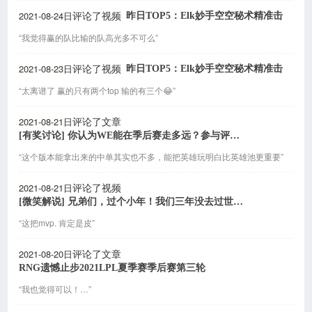
2021-08-24日
昨日TOP5：Elk妙手空空秘术精准击
评论了视频
“我觉得赢的队比输的队高光多不可么”
2021-08-23日
昨日TOP5：Elk妙手空空秘术精准击
评论了视频
“太离谱了 赢的只有两个top 输的有三个😂”
2021-08-21日
评论了文章
[有奖讨论] 你认为WE能在季后赛走多远？参与评论送雷柏机械键盘
“这个版本能拿出来的中单其实也不多，能把英雄玩明白比英雄池更重要”
2021-08-21日
评论了视频
[微笑解说] 兄弟们，过个小年！我们三年没去过世界赛了啊！
“这把mvp. 肯定是皮”
2021-08-20日
评论了文章
RNG遗憾止步2021LPL夏季赛季后赛第三轮
“我也觉得可以！…”