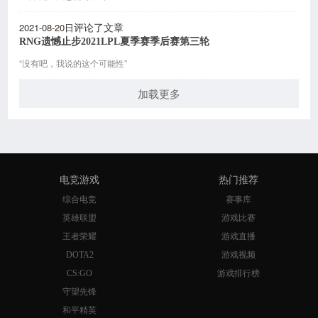
2021-08-20日
评论了文章
RNG遗憾止步2021LPL夏季赛季后赛第三轮
“没有吧，我说的这个可能性”
加载更多
电竞游戏
热门推荐
综合电竞
赛事库
英雄联盟
游戏比赛
王者荣耀
游戏直播
DOTA2
游戏视频
CS:GO
游戏排行榜
守望先锋
和平精英