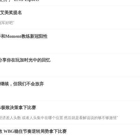
育艾美奖提名
冠军好吧”
手和Moment教练新冠阳性
！分享你在玩加时光中的回忆
在继续，但我们不会放弃
 EDG极致决策拿下比赛
经济差人头数 或者人头集中在哪个位置 然后就是看解说说的够不够激情”
冲散 WBG稳住节奏逆转局势拿下比赛