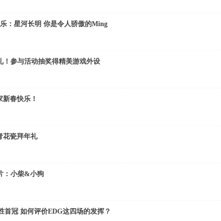
快乐：星河长明 你是令人骄傲的Ming
好礼！参与活动抽奖得精美游戏外设
家新春快乐！
青花瓷拜年礼
片：小柴&小狗
连胜首冠 如何评价EDG这四场的发挥？