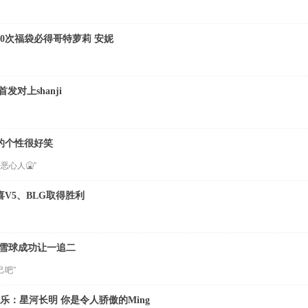
0次福袋必得哥特萝莉 安妮
首发对上shanji
go的个性很好笑
恶心人🤮”
V5、BLG取得胜利
滚起雪球成功让一追二
己吧”
快乐：星河长明 你是令人骄傲的Ming