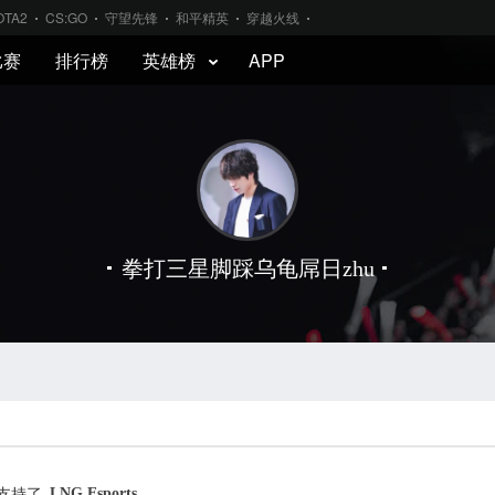
OTA2
CS:GO
守望先锋
和平精英
穿越火线
比赛
排行榜
英雄榜
APP
拳打三星脚踩乌龟屌日zhu
LNG Esports
支持了