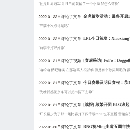
“他是世界冠军 并且目前就输了一个小局 我怎么评价”
2022-01-22日
金虎贺岁活动：最多开启1
评论了文章
“开满十次必得是吧”
2022-01-22日
LPL今日首发：Xiaoxiang
评论了文章
“前李宁打野好像”
2022-01-21日
[赛后采访] FoFo：Dog
评论了视频
“哈哈哈 贴吧确实 在那边骂人很舒畅 但是有个孙笑川吧的 很
2022-01-21日
今日赛果及明日赛程：恭喜
评论了文章
“为啥我感觉京东可以把ra挤下去😂”
2022-01-21日
[战报] 频繁开团 BLG
评论了文章
“厂长至少为了那一场比赛打了四千场rank 也不直播 营销自
2022-01-20日
RNG祝Ming出道五周年
评论了文章