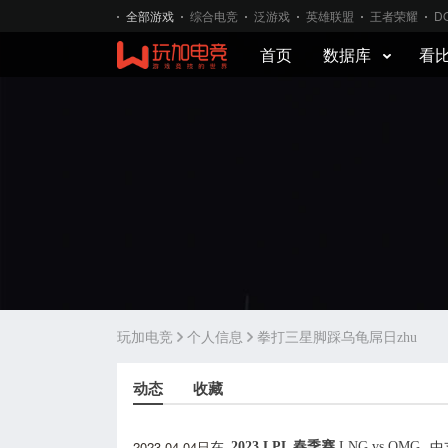
全部游戏
综合电竞
泛游戏
英雄联盟
王者荣耀
D
首页
数据库
看
玩加电竞
个人信息
拳打三星脚踩乌龟屌日zhu
动态
收藏
2023-04-04日
2023 LPL 春季赛
LNG
vs
OMG
在
中