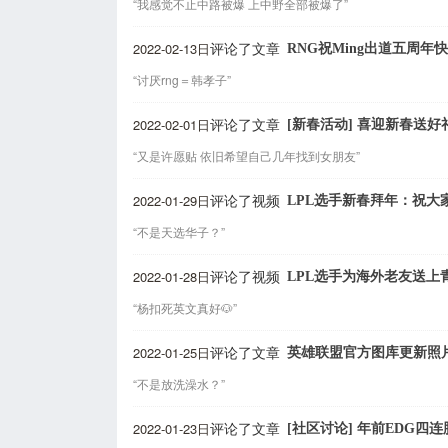
“我感觉不止中路被爆 上中野全部被爆了”
2022-02-13日
RNG祝Ming出道五周年
评论了文章
“讨厌rng＝韩孝子”
2022-02-01日
[新春活动] 喜迎新春送
评论了文章
“又是许愿贴 依旧希望自己几年找到女朋友”
2022-01-29日
LPL选手新春拜年：祝大
评论了视频
“不是天选华子？”
2022-01-28日
LPL选手为海外老友送上
评论了视频
“杨扣死英文真好🐶”
2022-01-25日
英雄联盟官方图库更新照
评论了文章
“不是放洗澡水？”
2022-01-23日
[社区讨论] 年前EDG四
评论了文章