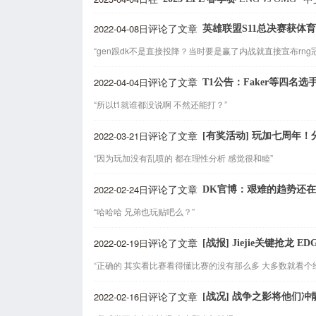
2022-04-08日
英雄联盟S11总决赛获体
评论了文章
“gen跟dk不是直接投降？当时要是赢了内战就直接宣布rng
2022-04-04日
T1公告：Faker等四名选
评论了文章
“所以t1就谁都没说啊 不然还能打？”
2022-03-21日
[有奖活动] 玩加七周年
评论了文章
“因为玩加没有乱喷的 都在理性分析 感觉很和睦”
2022-02-24日
DK官博：艰难的趋势还
评论了文章
“哈哈哈 兄弟也玩贴吧么？”
2022-02-19日
[战报] Jiejie关键抢龙
评论了文章
“正确的 其实看比赛看得懂比赛的没有那么多 大多数就看个
2022-02-16日
[战况] 战争之影将他们
评论了文章