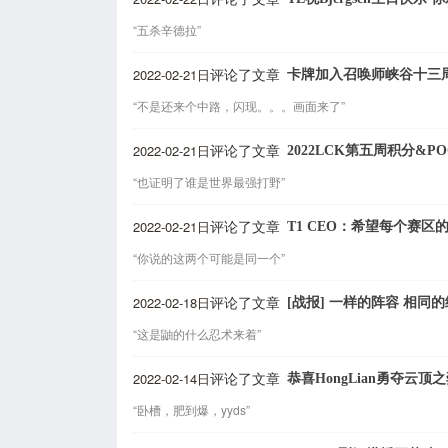
“五杀辛德拉”
2022-02-21日
卡牌加入召唤师峡谷十三
评论了文章
“不是还来个中路，闪现。。。画面来了”
2022-02-21日
2022LCK第五周积分&
评论了文章
“也证明了谁是世界最强打野”
2022-02-21日
T1 CEO：希望每个赛区
评论了文章
“你说的这两个可能是同一个”
2022-02-18日
[战报] 一样的阵容 相同的
评论了文章
“这是鼬的什么忍术来着”
2022-02-14日
恭喜HongLian勇夺云
评论了文章
“卧槽，肥到爆，yyds”