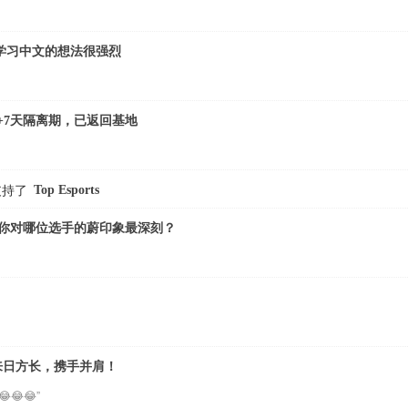
年我学习中文的想法很强烈
14+7天隔离期，已返回基地
Top Esports
支持了
 你对哪位选手的蔚印象最深刻？
：来日方长，携手并肩！
😂😂”