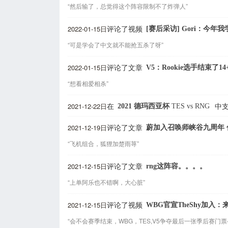
“然后输了，总觉得这个阵容限制不了炸弹人”
2022-01-15日
[赛后采访] Gori：今
评论了视频
“可是学会了中文就不能抢五杀了呀”
2022-01-15日
V5：Rookie选手结束了
评论了文章
“想看相爱相杀”
2021-12-22日
2021 德玛西亚杯
TES
vs
RNG
在
中
2021-12-19日
蔚加入召唤师峡谷九周年
评论了文章
“飞机组合，狐狸加楚雨荨”
2021-12-15日
rng这阵容。。。。
评论了文章
“上单阿乐也不错啊，大心脏”
2021-12-15日
WBG官宣TheShy加入
评论了视频
“会不会赛季结束，WBG，TES,V5争夺最后一张季后赛门票😂