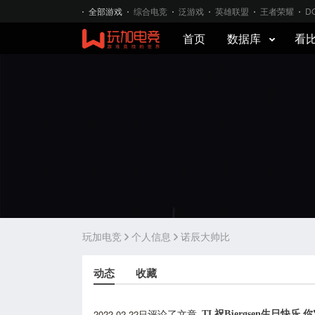
全部游戏
综合电竞
泛游戏
英雄联盟
王者荣耀
D
首页
数据库
看
玩加电竞
个人信息
诺辰大帅比
动态
收藏
2022-02-22日
TL祝Bjergsen生日快
评论了文章