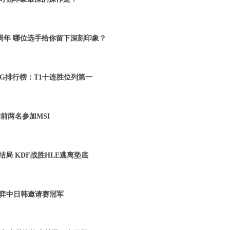
周年 哪位选手给你留下深刻印象？
POG排行榜：T1十连胜位列第一
的前两名参加MSI
结局 KDF战胜HLE逃离垫底
顶之弈中日韩邀请赛冠军