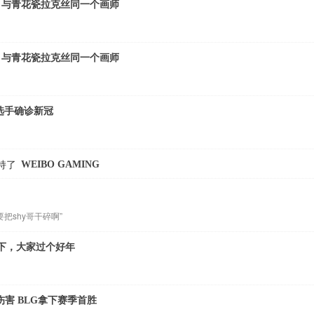
稿：与青花瓷拉克丝同一个画师
稿：与青花瓷拉克丝同一个画师
yL选手确诊新冠
WEIBO GAMING
持了
把shy哥干碎啊”
下，大家过个好年
伤害 BLG拿下赛季首胜