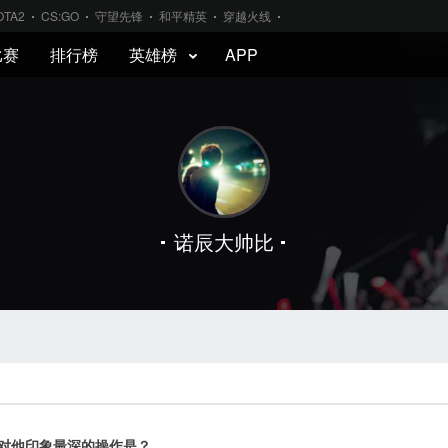
OTA2
CS:GO
守望先锋
和平精英
穿越火线
比赛
排行榜
英雄榜
APP
诺辰大帅比
乐 你对他印象最深的操作是？