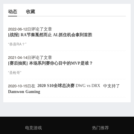
动态
收藏
2022-06-12日
评论了文章
[战报] RA节奏戛然而止 AL抓住机会拿到首胜
“恭喜RA？”
2021-04-14日
评论了文章
[赛后抽奖] 本场系列赛你心目中的MVP是谁？
“圣枪哥”
2020-10-15日
2020 S10全球总决赛
DWG
vs
DRX
在
中支持了
Damwon Gaming
电竞游戏
热门推荐