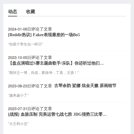
动态
收藏
2024-01-06日
评论了文章
[Reddit热议] Faker表现最差的一场Bo5
“你跟个寄生虫一样🤢”
2023-10-05日
评论了文章
【盘点演唱过S赛主题曲歌手/乐队】你还听过他们唱的哪些歌呢？
“期待王一博，肖战，蔡徐坤，丁真，王源！”
2023-08-23日
古琴余韵 娑娜 炫金天籁 原画细节
评论了文章
“越来越小了”
2023-07-31日
评论了文章
[战报] 血脉压制 完美运营七战七胜 JDG强势三比零晋级决赛
“大王和小丑”