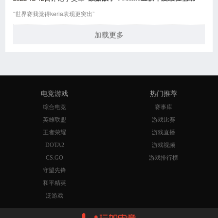
“世界赛我觉得keria表现更突出”
加载更多
电竞游戏
热门推荐
综合电竞
赛事库
英雄联盟
游戏比赛
王者荣耀
游戏直播
DOTA2
游戏视频
CS:GO
游戏排行榜
守望先锋
和平精英
泛游戏