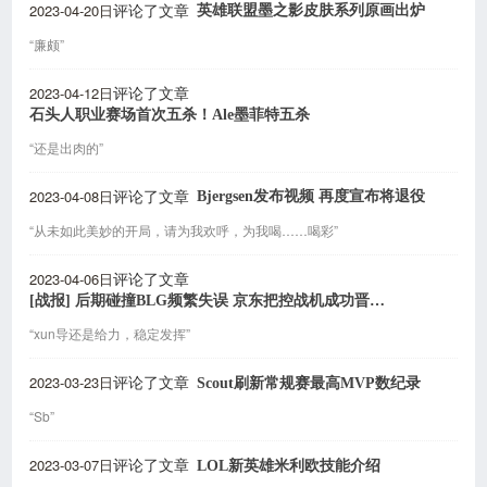
2023-04-20日
英雄联盟墨之影皮肤系列原画出炉
评论了文章
“廉颇”
2023-04-12日
评论了文章
石头人职业赛场首次五杀！Ale墨菲特五杀
“还是出肉的”
2023-04-08日
Bjergsen发布视频 再度宣布将退役
评论了文章
“从未如此美妙的开局，请为我欢呼，为我喝……喝彩”
2023-04-06日
评论了文章
[战报] 后期碰撞BLG频繁失误 京东把控战机成功晋级胜者组
“xun导还是给力，稳定发挥”
2023-03-23日
Scout刷新常规赛最高MVP数纪录
评论了文章
“Sb”
2023-03-07日
LOL新英雄米利欧技能介绍
评论了文章